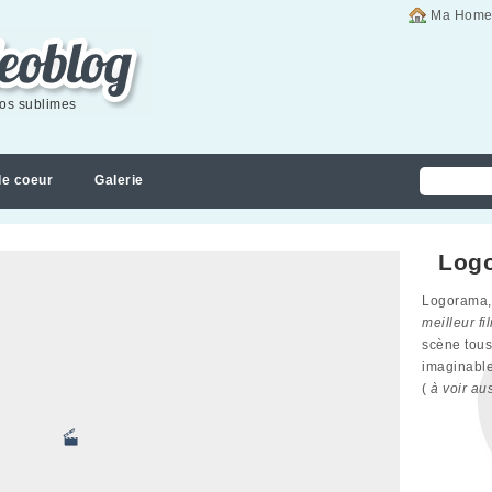
Ma Home
éos sublimes
de coeur
Galerie
Log
Logorama,
meilleur f
scène tous
imaginabl
(
à voir au