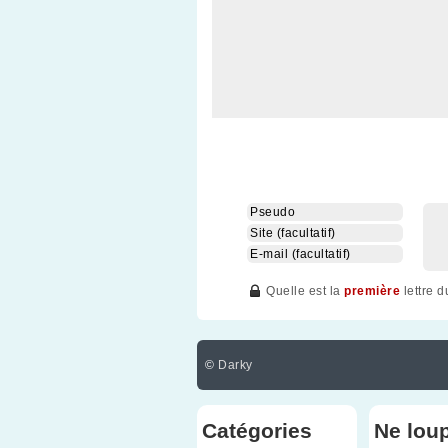
Quelle est la
première
lettre 
©
Darky
Catégories
Ne lou