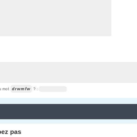
drwmfw
du mot
? :
pez pas