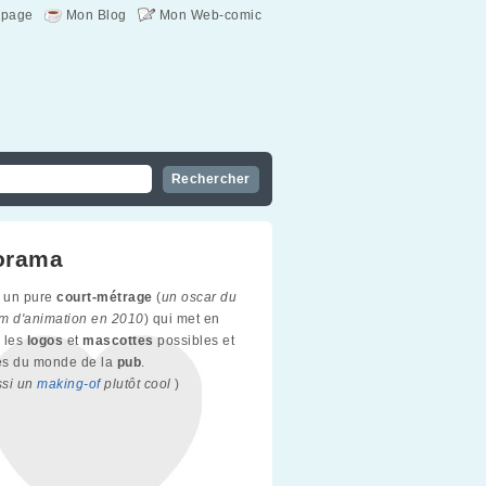
page
Mon Blog
Mon Web-comic
orama
 un pure
court-métrage
(
un oscar du
ilm d'animation en 2010
) qui met en
 les
logos
et
mascottes
possibles et
es du monde de la
pub
.
ssi un
making-of
plutôt cool
)