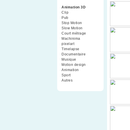
Animation 3D
(99)
Clip
(70)
Pub
(42)
Stop Motion
(91)
Slow Motion
(26)
Court métrage
(135)
Machinima
(4)
pixelart
(10)
Timelapse
(51)
Documentaire
(79)
Musique
(9)
Motion design
(5)
Animation
(16)
Sport
(2)
Autres
(1)