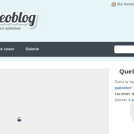
Ma Home
éos sublimes
de coeur
Galerie
Quel
Dans la li
question"
raconter l
penser à
s