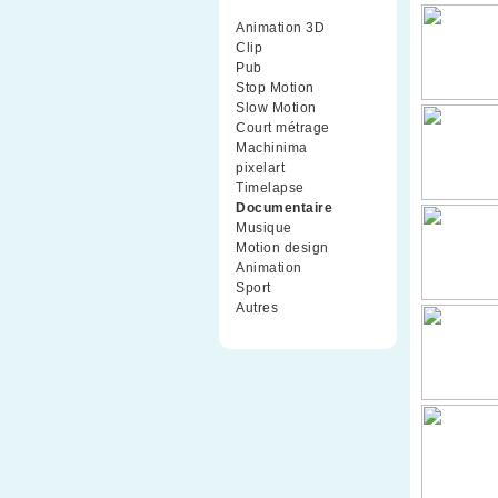
Animation 3D
(99)
Clip
(70)
Pub
(42)
Stop Motion
(91)
Slow Motion
(26)
Court métrage
(135)
Machinima
(4)
pixelart
(10)
Timelapse
(51)
Documentaire
(79)
Musique
(9)
Motion design
(5)
Animation
(16)
Sport
(2)
Autres
(1)