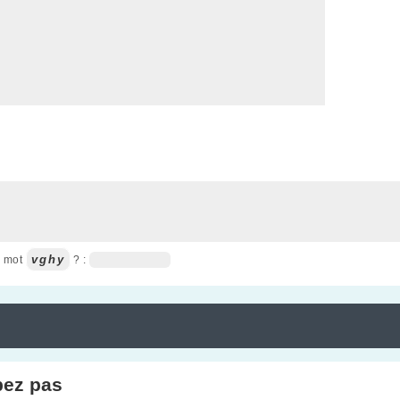
vghy
u mot
? :
pez pas