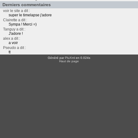
Derniers commentaires
voir le site a dit :
super le timelapse j'adore
Clairette a dit :
Sympa ! Merci =)
Tanguy a dit :
J'adore !
alex a dit :
a voir
Pseudo a dit :
tt
Généré par
PluXml
en 0.024s
Haut de page