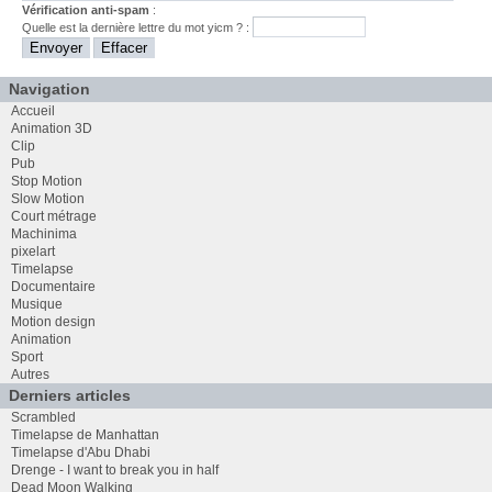
Vérification anti-spam
:
Quelle est la
dernière
lettre du mot
yicm
? :
Navigation
Accueil
Animation 3D
Clip
Pub
Stop Motion
Slow Motion
Court métrage
Machinima
pixelart
Timelapse
Documentaire
Musique
Motion design
Animation
Sport
Autres
Derniers articles
Scrambled
Timelapse de Manhattan
Timelapse d'Abu Dhabi
Drenge - I want to break you in half
Dead Moon Walking