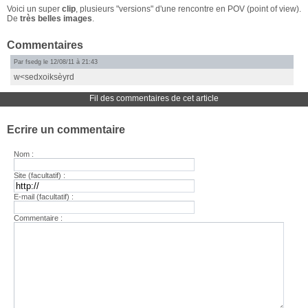
Voici un super
clip
, plusieurs "versions" d'une rencontre en POV (point of view).
De
très belles images
.
Commentaires
Par fsedg le 12/08/11 à 21:43
w<sedxoiksèyrd
Fil des commentaires de cet article
Ecrire un commentaire
Nom :
Site (facultatif) :
E-mail (facultatif) :
Commentaire :