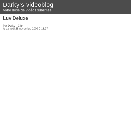
Darky's videoblog
Votre dose de vidéos sublimes
Luv Deluxe
Par Darky -
Clip
le samedi 28 novembre 2009 à 13:37