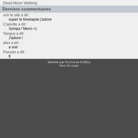
Dead Moon Walking
Derniers commentaires
voir le site a dit :
super le timelapse j'adore
Clairette a dit :
Sympa ! Merci =)
Tanguy a dit :
J'adore !
alex a dit :
a voir
Pseudo a dit :
tt
Généré par
PluXml
en 0.061s
Haut de page