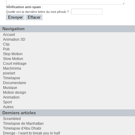
Vérification anti-spam
:
Quelle est la
dernière
lettre du mot
pfmub
? :
Navigation
Accueil
Animation 3D
Clip
Pub
Stop Motion
Slow Motion
Court métrage
Machinima
pixelart
Timelapse
Documentaire
Musique
Motion design
Animation
Sport
Autres
Derniers articles
Scrambled
Timelapse de Manhattan
Timelapse d'Abu Dhabi
Drenge - I want to break you in half