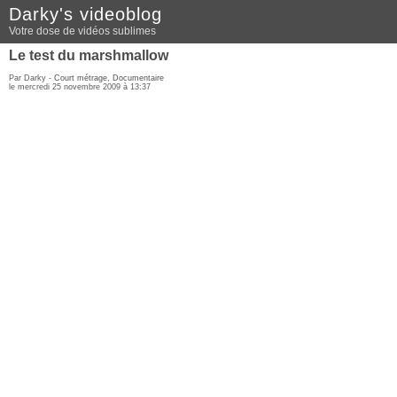
Darky's videoblog
Votre dose de vidéos sublimes
Le test du marshmallow
Par Darky -
Court métrage
,
Documentaire
le mercredi 25 novembre 2009 à 13:37