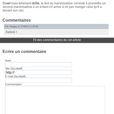
Cruel
mais tellement
drôle
, le test du marshmallow consiste à promettre un
second marshmallow à un enfant s'il arrive à ne pas manger celui qu'il a
devant son nez.
Commentaires
Par Tanguy le 27/08/12 à 23:46
J'adore !
Fil des commentaires de cet article
Ecrire un commentaire
Nom :
Site (facultatif) :
E-mail (facultatif) :
Commentaire :