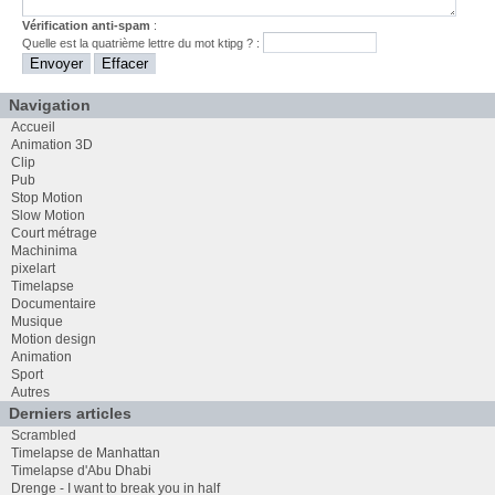
Vérification anti-spam
:
Quelle est la
quatrième
lettre du mot
ktipg
? :
Navigation
Accueil
Animation 3D
Clip
Pub
Stop Motion
Slow Motion
Court métrage
Machinima
pixelart
Timelapse
Documentaire
Musique
Motion design
Animation
Sport
Autres
Derniers articles
Scrambled
Timelapse de Manhattan
Timelapse d'Abu Dhabi
Drenge - I want to break you in half