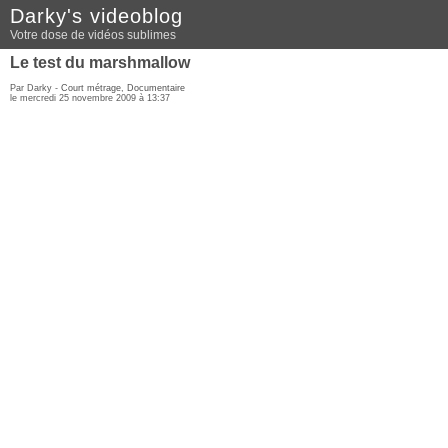
Darky's videoblog
Votre dose de vidéos sublimes
Le test du marshmallow
Par Darky -
Court métrage
,
Documentaire
le mercredi 25 novembre 2009 à 13:37