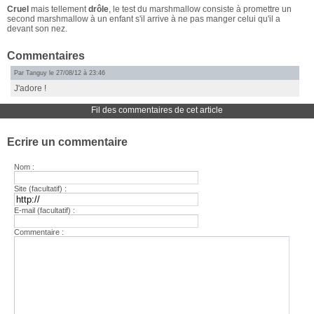
Cruel
mais tellement
drôle
, le test du marshmallow consiste à promettre un
second marshmallow à un enfant s'il arrive à ne pas manger celui qu'il a
devant son nez.
Commentaires
Par Tanguy le 27/08/12 à 23:46
J'adore !
Fil des commentaires de cet article
Ecrire un commentaire
Nom :
Site (facultatif) :
E-mail (facultatif) :
Commentaire :