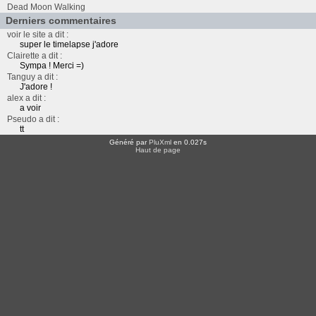
Dead Moon Walking
Derniers commentaires
voir le site a dit :
super le timelapse j'adore
Clairette a dit :
Sympa ! Merci =)
Tanguy a dit :
J'adore !
alex a dit :
a voir
Pseudo a dit :
tt
Généré par
PluXml
en 0.027s
Haut de page