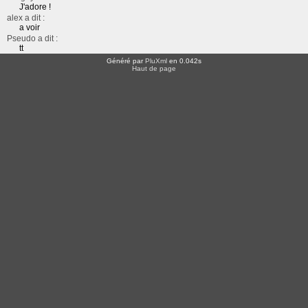
J'adore !
alex a dit :
a voir
Pseudo a dit :
tt
Généré par
PluXml
en 0.042s
Haut de page