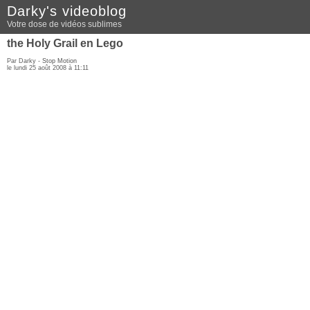
Darky's videoblog
Votre dose de vidéos sublimes
the Holy Grail en Lego
Par Darky -
Stop Motion
le lundi 25 août 2008 à 11:11