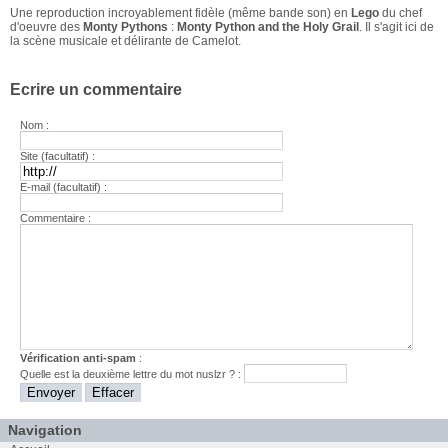
Une reproduction incroyablement fidèle (même bande son) en
Lego
du chef
d'oeuvre des
Monty Pythons
:
Monty Python and the Holy Grail
. Il s'agit ici de
la scène musicale et délirante de Camelot.
Ecrire un commentaire
Nom :
Site (facultatif) :
E-mail (facultatif) :
Commentaire :
Vérification anti-spam
:
Quelle est la
deuxième
lettre du mot
nuslzr
? :
Navigation