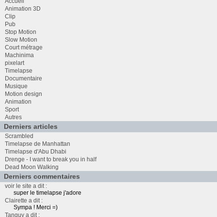
Accueil
Animation 3D
Clip
Pub
Stop Motion
Slow Motion
Court métrage
Machinima
pixelart
Timelapse
Documentaire
Musique
Motion design
Animation
Sport
Autres
Derniers articles
Scrambled
Timelapse de Manhattan
Timelapse d'Abu Dhabi
Drenge - I want to break you in half
Dead Moon Walking
Derniers commentaires
voir le site a dit :
super le timelapse j'adore
Clairette a dit :
Sympa ! Merci =)
Tanguy a dit :