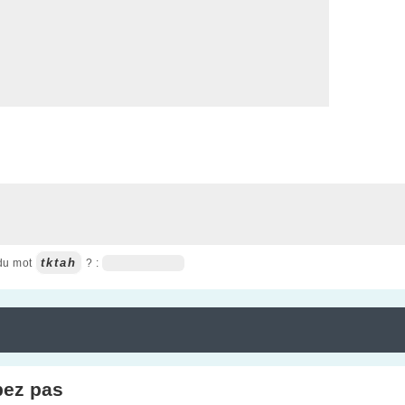
tktah
 du mot
? :
pez pas