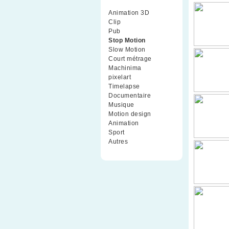
Animation 3D
(99)
Clip
(70)
Pub
(42)
Stop Motion
(91)
Slow Motion
(26)
Court métrage
(135)
Machinima
(4)
pixelart
(10)
Timelapse
(51)
Documentaire
(79)
Musique
(9)
Motion design
(5)
Animation
(16)
Sport
(2)
Autres
(1)