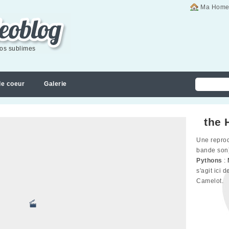
Ma Home
éos sublimes
de coeur
Galerie
the 
Une reprod
bande son
Pythons
:
s'agit ici 
Camelot.