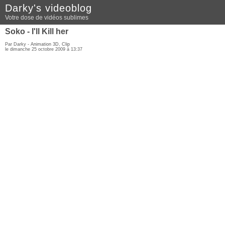
Darky's videoblog
Votre dose de vidéos sublimes
Soko - I'll Kill her
Par Darky -
Animation 3D
,
Clip
le dimanche 25 octobre 2009 à 13:37