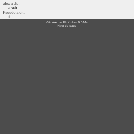
alex a dit :
a voir
Pseudo a dit :
tt
Généré par
PluXml
en 0.044s
Haut de page