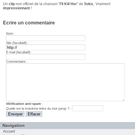
Un
clip
non officiel de la chanson "
I'll Kill Her
" de
Soko
,. Vraiment
impressionnant
!
Ecrire un commentaire
Nom :
Site (facultatif) :
E-mail (facultatif) :
Commentaire :
Vérification anti-spam
:
Quelle est la
troisième
lettre du mot
yprqy
? :
Navigation
Accueil