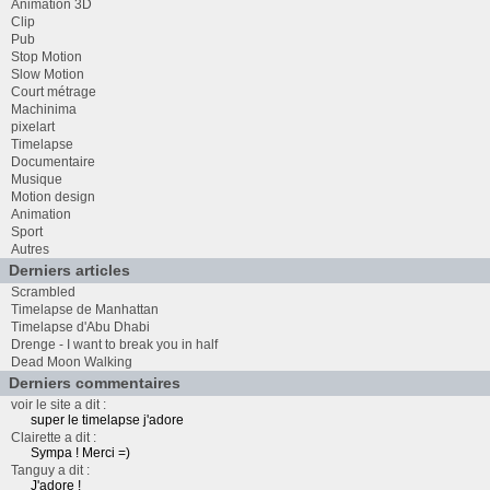
Animation 3D
Clip
Pub
Stop Motion
Slow Motion
Court métrage
Machinima
pixelart
Timelapse
Documentaire
Musique
Motion design
Animation
Sport
Autres
Derniers articles
Scrambled
Timelapse de Manhattan
Timelapse d'Abu Dhabi
Drenge - I want to break you in half
Dead Moon Walking
Derniers commentaires
voir le site a dit :
super le timelapse j'adore
Clairette a dit :
Sympa ! Merci =)
Tanguy a dit :
J'adore !