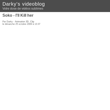
Darky's videoblog
Votre dose de vidéos sublimes
Soko - I'll Kill her
Par Darky -
Animation 3D
,
Clip
le dimanche 25 octobre 2009 à 13:37