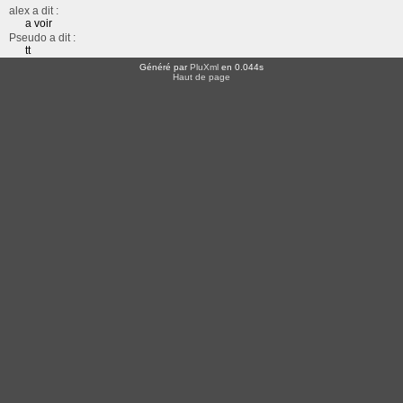
alex a dit :
a voir
Pseudo a dit :
tt
Généré par
PluXml
en 0.044s
Haut de page