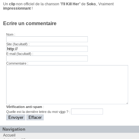
Un
clip
non officiel de la chanson "
I'll Kill Her
" de
Soko
,. Vraiment
impressionnant
!
Ecrire un commentaire
Nom :
Site (facultatif) :
E-mail (facultatif) :
Commentaire :
Vérification anti-spam
:
Quelle est la
dernière
lettre du mot
vjjgp
? :
Navigation
Accueil