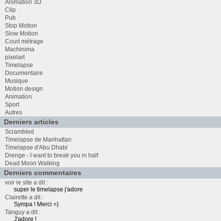
Animation 3D
Clip
Pub
Stop Motion
Slow Motion
Court métrage
Machinima
pixelart
Timelapse
Documentaire
Musique
Motion design
Animation
Sport
Autres
Derniers articles
Scrambled
Timelapse de Manhattan
Timelapse d'Abu Dhabi
Drenge - I want to break you in half
Dead Moon Walking
Derniers commentaires
voir le site a dit :
super le timelapse j'adore
Clairette a dit :
Sympa ! Merci =)
Tanguy a dit :
J'adore !