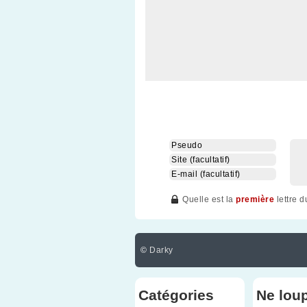
Quelle est la
première
lettre 
©
Darky
Catégories
Ne lou