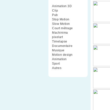
Animation 3D
(99)
Clip
(70)
Pub
(42)
Stop Motion
(91)
Slow Motion
(26)
Court métrage
(135)
Machinima
(4)
pixelart
(10)
Timelapse
(51)
Documentaire
(79)
Musique
(9)
Motion design
(5)
Animation
(16)
Sport
(2)
Autres
(1)