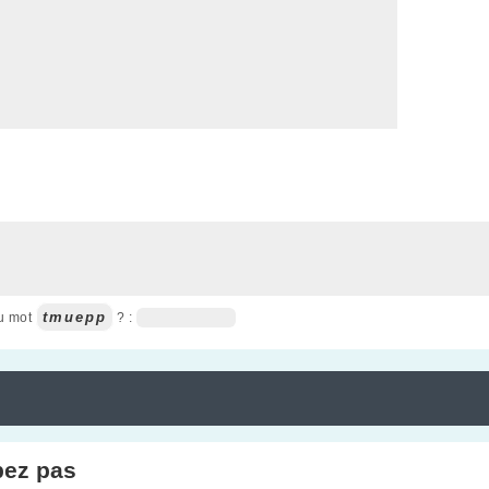
tmuepp
du mot
? :
pez pas