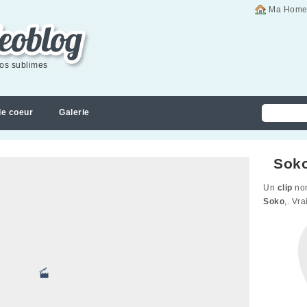
Ma Home
éos sublimes
de coeur
Galerie
Soko 
Un
clip
non
Soko
,. Vr