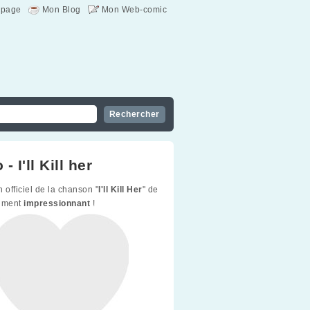
page
Mon Blog
Mon Web-comic
- I'll Kill her
 officiel de la chanson "
I'll Kill Her
" de
aiment
impressionnant
!