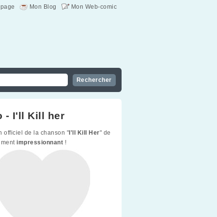
page
Mon Blog
Mon Web-comic
- I'll Kill her
 officiel de la chanson "
I'll Kill Her
" de
aiment
impressionnant
!