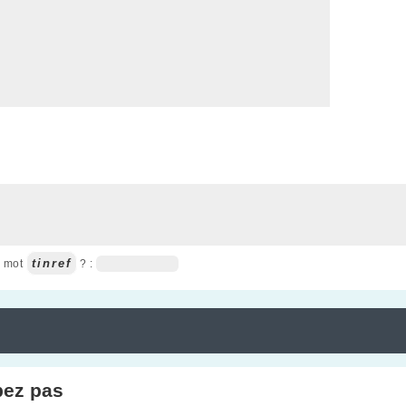
tinref
u mot
? :
pez pas