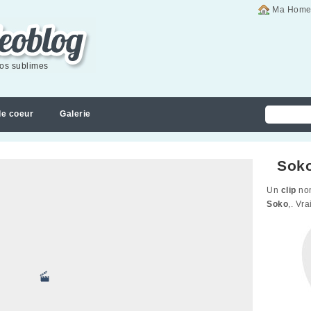
Ma Home
éos sublimes
de coeur
Galerie
Soko 
Un
clip
non
Soko
,. Vr