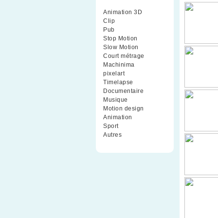
Animation 3D
(99)
Clip
(70)
Pub
(42)
Stop Motion
(91)
Slow Motion
(26)
Court métrage
(135)
Machinima
(4)
pixelart
(10)
Timelapse
(51)
Documentaire
(79)
Musique
(9)
Motion design
(5)
Animation
(16)
Sport
(2)
Autres
(1)