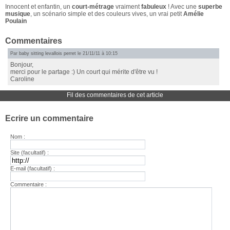
Innocent et enfantin, un
court-métrage
vraiment
fabuleux
! Avec une
superbe
musique
, un scénario simple et des couleurs vives, un vrai petit
Amélie
Poulain
Commentaires
Par
baby sitting levallois perret
le 21/11/11 à 10:15
Bonjour,
merci pour le partage :) Un court qui mérite d'être vu !
Caroline
Fil des commentaires de cet article
Ecrire un commentaire
Nom :
Site (facultatif) :
E-mail (facultatif) :
Commentaire :