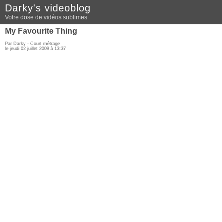
Darky's videoblog
Votre dose de vidéos sublimes
My Favourite Thing
Par Darky -
Court métrage
le jeudi 02 juillet 2009 à 13:37