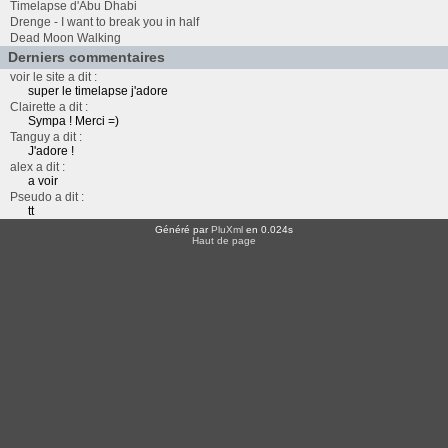
Timelapse d'Abu Dhabi
Drenge - I want to break you in half
Dead Moon Walking
Derniers commentaires
voir le site a dit :
super le timelapse j'adore
Clairette a dit :
Sympa ! Merci =)
Tanguy a dit :
J'adore !
alex a dit :
a voir
Pseudo a dit :
tt
Généré par
PluXml
en 0.024s
Haut de page