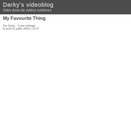
Darky's videoblog
Votre dose de vidéos sublimes
My Favourite Thing
Par Darky -
Court métrage
le jeudi 02 juillet 2009 à 13:37