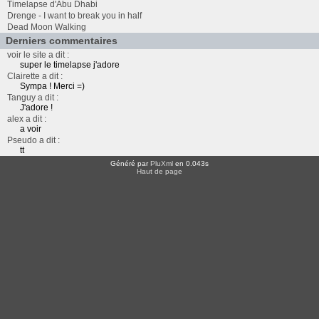
Timelapse d'Abu Dhabi
Drenge - I want to break you in half
Dead Moon Walking
Derniers commentaires
voir le site a dit :
super le timelapse j'adore
Clairette a dit :
Sympa ! Merci =)
Tanguy a dit :
J'adore !
alex a dit :
a voir
Pseudo a dit :
tt
Généré par
PluXml
en 0.043s
Haut de page