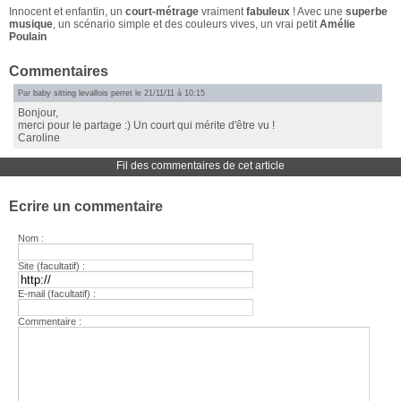
Innocent et enfantin, un
court-métrage
vraiment
fabuleux
! Avec une
superbe
musique
, un scénario simple et des couleurs vives, un vrai petit
Amélie
Poulain
Commentaires
Par
baby sitting levallois perret
le 21/11/11 à 10:15
Bonjour,
merci pour le partage :) Un court qui mérite d'être vu !
Caroline
Fil des commentaires de cet article
Ecrire un commentaire
Nom :
Site (facultatif) :
E-mail (facultatif) :
Commentaire :