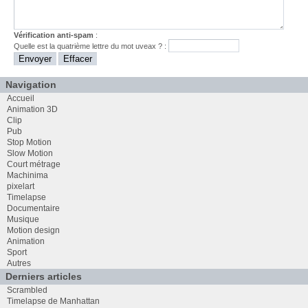
Vérification anti-spam
:
Quelle est la
quatrième
lettre du mot
uveax
? :
Navigation
Accueil
Animation 3D
Clip
Pub
Stop Motion
Slow Motion
Court métrage
Machinima
pixelart
Timelapse
Documentaire
Musique
Motion design
Animation
Sport
Autres
Derniers articles
Scrambled
Timelapse de Manhattan