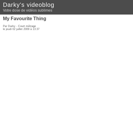
Darky's videoblog
Votre dose de vidéos sublimes
My Favourite Thing
Par Darky -
Court métrage
le jeudi 02 juillet 2009 à 13:37