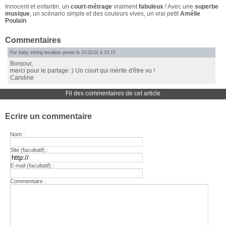
Innocent et enfantin, un
court-métrage
vraiment
fabuleux
! Avec une
superbe
musique
, un scénario simple et des couleurs vives, un vrai petit
Amélie
Poulain
Commentaires
Par
baby sitting levallois perret
le 21/11/11 à 10:15
Bonjour,
merci pour le partage :) Un court qui mérite d'être vu !
Caroline
Fil des commentaires de cet article
Ecrire un commentaire
Nom :
Site (facultatif) :
E-mail (facultatif) :
Commentaire :