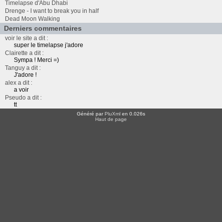
Timelapse d'Abu Dhabi
Drenge - I want to break you in half
Dead Moon Walking
Derniers commentaires
voir le site a dit :
super le timelapse j'adore
Clairette a dit :
Sympa ! Merci =)
Tanguy a dit :
J'adore !
alex a dit :
a voir
Pseudo a dit :
tt
Généré par
PluXml
en 0.026s
Haut de page