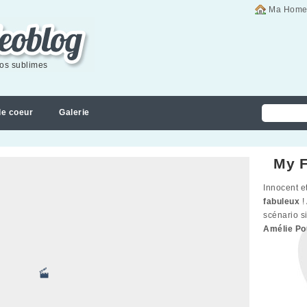
Ma Home
éos sublimes
de coeur
Galerie
My F
Innocent e
fabuleux
!
scénario si
Amélie Po