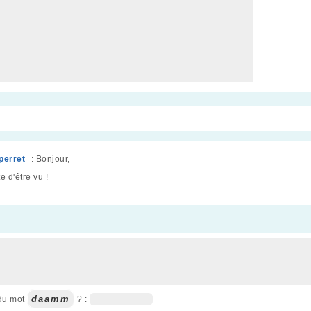
 perret
: Bonjour,
e d'être vu !
daamm
 du mot
? :