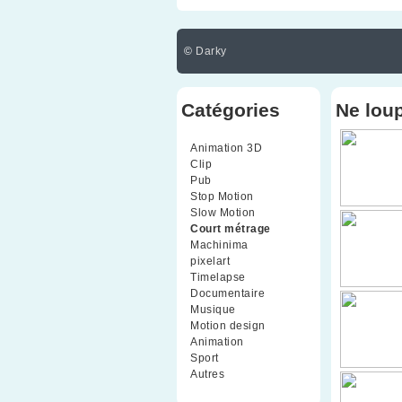
©
Darky
Catégories
Ne lou
Animation 3D
(99)
Clip
(70)
Pub
(42)
Stop Motion
(91)
Slow Motion
(26)
Court métrage
(135)
Machinima
(4)
pixelart
(10)
Timelapse
(51)
Documentaire
(79)
Musique
(9)
Motion design
(5)
Animation
(16)
Sport
(2)
Autres
(1)