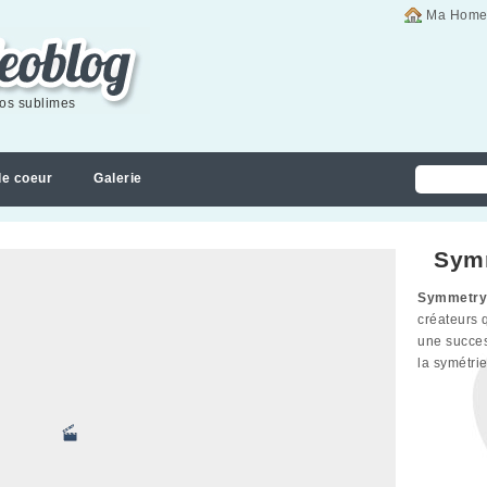
Ma Home
éos sublimes
de coeur
Galerie
Sym
Symmetry
créateurs
une succes
la symétrie