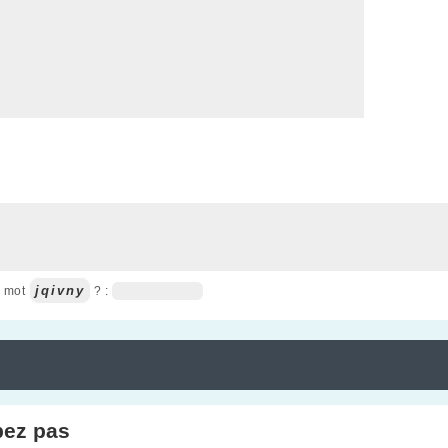
jqivny
u mot
? :
pez pas