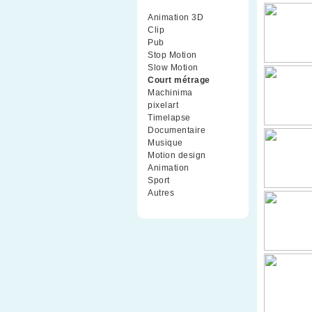
Animation 3D
(99)
Clip
(70)
Pub
(42)
Stop Motion
(91)
Slow Motion
(26)
Court métrage
(135)
Machinima
(4)
pixelart
(10)
Timelapse
(51)
Documentaire
(79)
Musique
(9)
Motion design
(5)
Animation
(16)
Sport
(2)
Autres
(1)