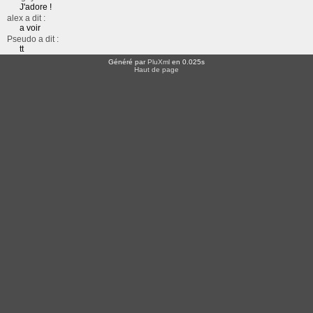
J'adore !
alex a dit :
a voir
Pseudo a dit :
tt
Généré par
PluXml
en 0.025s
Haut de page