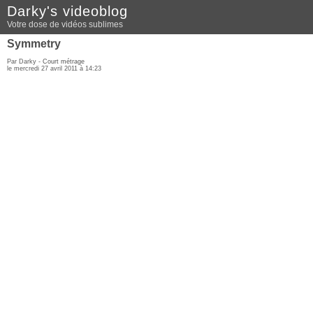
Darky's videoblog
Votre dose de vidéos sublimes
Symmetry
Par Darky -
Court métrage
le mercredi 27 avril 2011 à 14:23