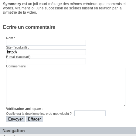
Symmetry
est un joli court-métrage des mêmes créateurs que
moments
et
words
. Vraiment joli, une succession de scènes misent en relation par la
symétrie de la vidéo.
Ecrire un commentaire
Nom :
Site (facultatif) :
E-mail (facultatif) :
Commentaire :
Vérification anti-spam
:
Quelle est la
deuxième
lettre du mot
wlosht
? :
Navigation