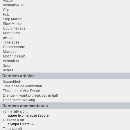
Accueil
Animation 3D
Clip
Pub
Stop Motion
Slow Motion
Court métrage
Machinima
pixelart
Timelapse
Documentaire
Musique
Motion design
Animation
Sport
Autres
Derniers articles
Scrambled
Timelapse de Manhattan
Timelapse d'Abu Dhabi
Drenge - I want to break you in half
Dead Moon Walking
Derniers commentaires
voir le site a dit :
super le timelapse j'adore
Clairette a dit :
Sympa ! Merci =)
Tanguy a dit :