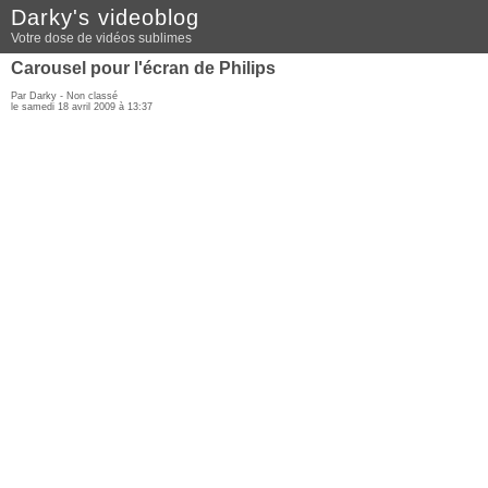
Darky's videoblog
Votre dose de vidéos sublimes
Carousel pour l'écran de Philips
Par Darky - Non classé
le samedi 18 avril 2009 à 13:37