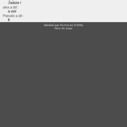
J'adore !
alex a dit :
a voir
Pseudo a dit :
tt
Généré par
PluXml
en 0.025s
Haut de page