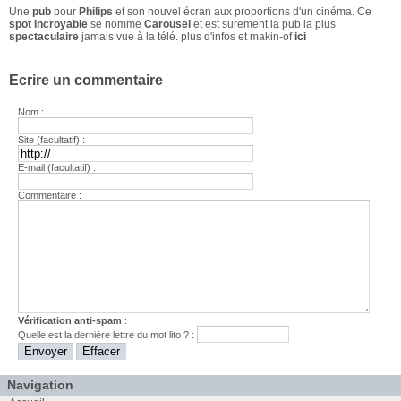
Une
pub
pour
Philips
et son nouvel écran aux proportions d'un cinéma. Ce
spot incroyable
se nomme
Carousel
et est surement la pub la plus
spectaculaire
jamais vue à la télé. plus d'infos et makin-of
ici
Ecrire un commentaire
Nom :
Site (facultatif) :
E-mail (facultatif) :
Commentaire :
Vérification anti-spam
:
Quelle est la
dernière
lettre du mot
lito
? :
Navigation