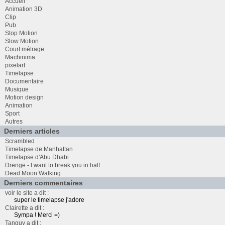
Accueil
Animation 3D
Clip
Pub
Stop Motion
Slow Motion
Court métrage
Machinima
pixelart
Timelapse
Documentaire
Musique
Motion design
Animation
Sport
Autres
Derniers articles
Scrambled
Timelapse de Manhattan
Timelapse d'Abu Dhabi
Drenge - I want to break you in half
Dead Moon Walking
Derniers commentaires
voir le site a dit :
super le timelapse j'adore
Clairette a dit :
Sympa ! Merci =)
Tanguy a dit :