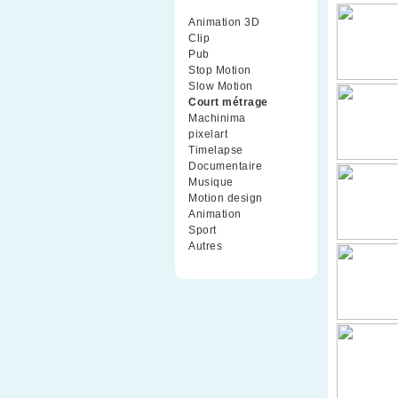
Animation 3D
(99)
Clip
(70)
Pub
(42)
Stop Motion
(91)
Slow Motion
(26)
Court métrage
(135)
Machinima
(4)
pixelart
(10)
Timelapse
(51)
Documentaire
(79)
Musique
(9)
Motion design
(5)
Animation
(16)
Sport
(2)
Autres
(1)