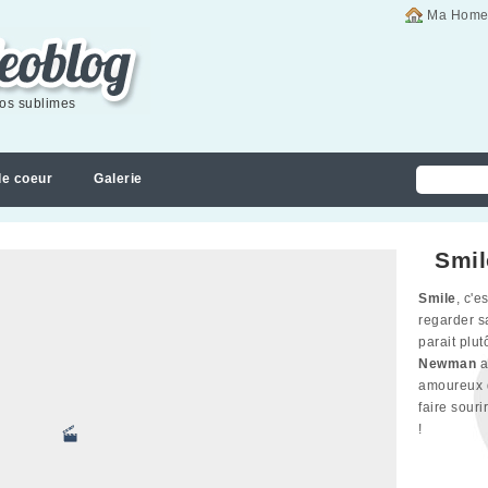
Ma Home
éos sublimes
de coeur
Galerie
Smil
Smile
, c'e
regarder sa
parait plu
Newman
a
amoureux d
faire souri
!