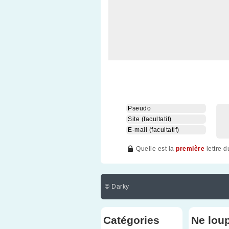
Quelle est la
première
lettre 
©
Darky
Catégories
Ne lou