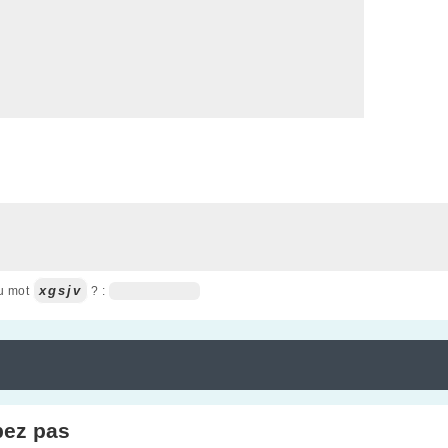
xgsjv
du mot
? :
pez pas