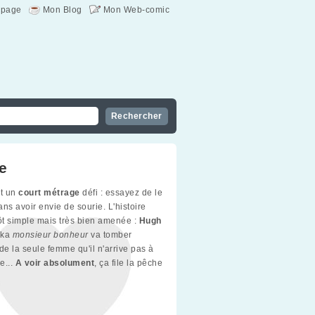
page
Mon Blog
Mon Web-comic
e
st un
court métrage
défi : essayez de le
ns avoir envie de sourie. L'histoire
tôt simple mais très bien amenée :
Hugh
ka
monsieur bonheur
va tomber
e la seule femme qu'il n'arrive pas à
re...
A voir absolument
, ça file la pêche