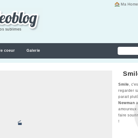
Ma Home
éos sublimes
de coeur
Galerie
Smil
Smile
, c'e
regarder sa
parait plu
Newman
a
amoureux d
faire souri
!