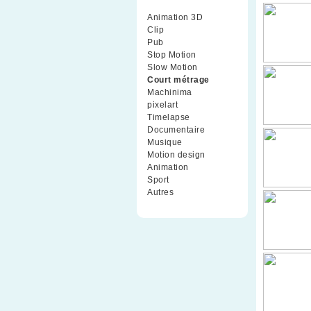
Animation 3D
(99)
Clip
(70)
Pub
(42)
Stop Motion
(91)
Slow Motion
(26)
Court métrage
(135)
Machinima
(4)
pixelart
(10)
Timelapse
(51)
Documentaire
(79)
Musique
(9)
Motion design
(5)
Animation
(16)
Sport
(2)
Autres
(1)