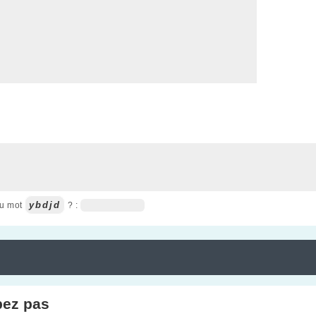
ybdjd
du mot
? :
pez pas