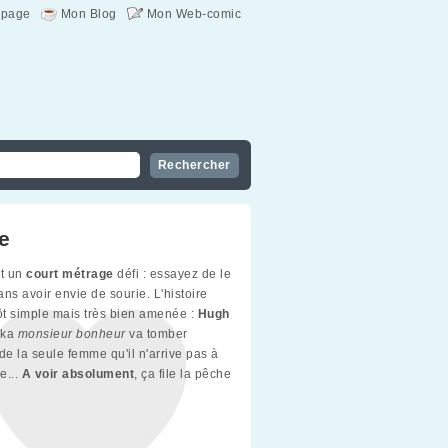
page
Mon Blog
Mon Web-comic
e
st un
court métrage
défi : essayez de le
ns avoir envie de sourie. L'histoire
tôt simple mais très bien amenée :
Hugh
ka
monsieur bonheur
va tomber
e la seule femme qu'il n'arrive pas à
re...
A voir absolument
, ça file la pêche