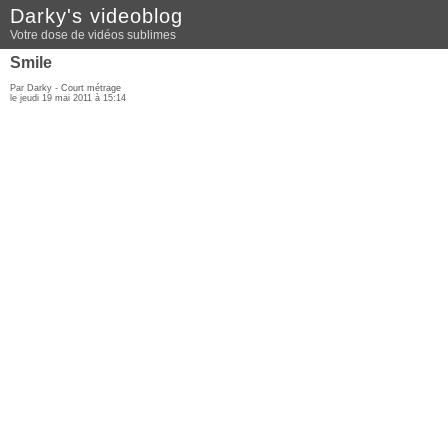
Darky's videoblog
Votre dose de vidéos sublimes
Smile
Par Darky -
Court métrage
le jeudi 19 mai 2011 à 15:14