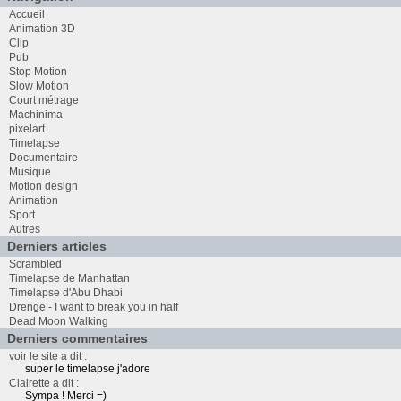
Accueil
Animation 3D
Clip
Pub
Stop Motion
Slow Motion
Court métrage
Machinima
pixelart
Timelapse
Documentaire
Musique
Motion design
Animation
Sport
Autres
Derniers articles
Scrambled
Timelapse de Manhattan
Timelapse d'Abu Dhabi
Drenge - I want to break you in half
Dead Moon Walking
Derniers commentaires
voir le site a dit :
super le timelapse j'adore
Clairette a dit :
Sympa ! Merci =)