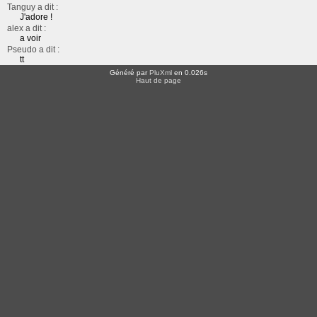
Tanguy a dit :
J'adore !
alex a dit :
a voir
Pseudo a dit :
tt
Généré par
PluXml
en 0.026s
Haut de page