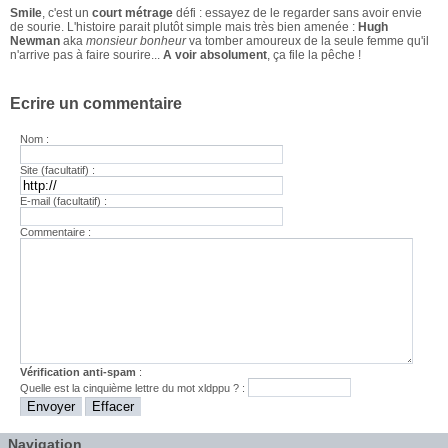
Smile
, c'est un
court métrage
défi : essayez de le regarder sans avoir envie
de sourie. L'histoire parait plutôt simple mais très bien amenée :
Hugh
Newman
aka
monsieur bonheur
va tomber amoureux de la seule femme qu'il
n'arrive pas à faire sourire...
A voir absolument
, ça file la pêche !
Ecrire un commentaire
Nom :
Site (facultatif) :
E-mail (facultatif) :
Commentaire :
Vérification anti-spam
:
Quelle est la
cinquième
lettre du mot
xldppu
? :
Navigation