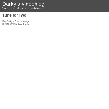
Darky's videoblog
Votre dose de vidéos sublimes
Tune for Two
Par Darky -
Court métrage
le lundi 09 mai 2011 à 13:37