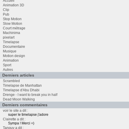
Accueil
Animation 3D
Clip
Pub
Stop Motion
Slow Motion
Court métrage
Machinima
pixelart
Timelapse
Documentaire
Musique
Motion design
Animation
Sport
Autres
Derniers articles
Scrambled
Timelapse de Manhattan
Timelapse d'Abu Dhabi
Drenge - I want to break you in half
Dead Moon Walking
Derniers commentaires
voir le site a dit :
super le timelapse j'adore
Clairette a dit :
Sympa ! Merci =)
Tanguy a dit :