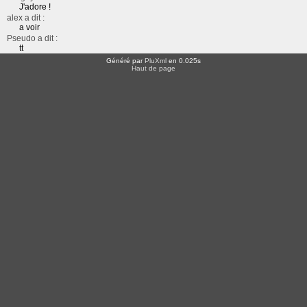
J'adore !
alex a dit :
a voir
Pseudo a dit :
tt
Généré par
PluXml
en 0.025s
Haut de page