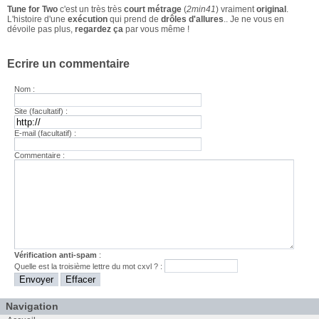
Tune for Two
c'est un très très
court métrage
(
2min41
) vraiment
original
.
L'histoire d'une
exécution
qui prend de
drôles d'allures
.. Je ne vous en
dévoile pas plus,
regardez ça
par vous même !
Ecrire un commentaire
Nom :
Site (facultatif) :
E-mail (facultatif) :
Commentaire :
Vérification anti-spam
:
Quelle est la
troisième
lettre du mot
cxvl
? :
Navigation