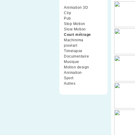
Animation 3D
(99)
Clip
(70)
Pub
(42)
Stop Motion
(91)
Slow Motion
(26)
Court métrage
(135)
Machinima
(4)
pixelart
(10)
Timelapse
(51)
Documentaire
(79)
Musique
(9)
Motion design
(5)
Animation
(16)
Sport
(2)
Autres
(1)