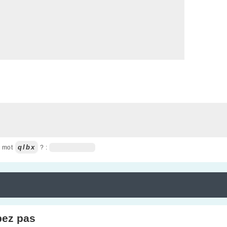
qlbx
u mot
? :
pez pas