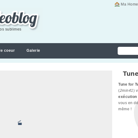
Ma Home
éos sublimes
de coeur
Galerie
Tune
Tune for 
(
2min41
) 
exécution
vous en dé
même !