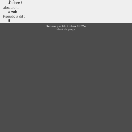
J'adore !
alex a dit :
a voir
Pseudo a dit :
tt
Généré par
PluXml
en 0.025s
Haut de page