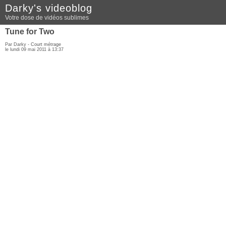
Darky's videoblog
Votre dose de vidéos sublimes
Tune for Two
Par Darky -
Court métrage
le lundi 09 mai 2011 à 13:37