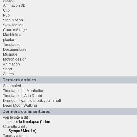
Accueil
Animation 3D
Clip
Pub
Stop Motion
Slow Motion
Court métrage
Machinima
pixelart
Timelapse
Documentaire
Musique
Motion design
Animation
Sport
Autres
Derniers articles
Scrambled
Timelapse de Manhattan
Timelapse d'Abu Dhabi
Drenge - I want to break you in half
Dead Moon Walking
Derniers commentaires
voir le site a dit :
super le timelapse j'adore
Clairette a dit :
Sympa ! Merci =)
Tanguy a dit :