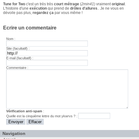
Tune for Two
c'est un très très
court métrage
(
2min41
) vraiment
original
.
L'histoire d'une
exécution
qui prend de
drôles d'allures
.. Je ne vous en
dévoile pas plus,
regardez ça
par vous même !
Ecrire un commentaire
Nom :
Site (facultatif) :
E-mail (facultatif) :
Commentaire :
Vérification anti-spam
:
Quelle est la
cinquième
lettre du mot
ykwrvs
? :
Navigation