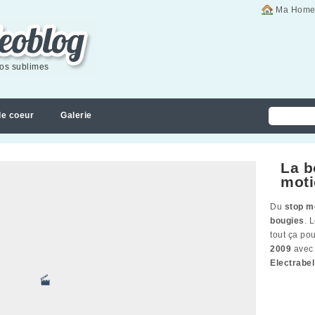
Ma Home
éos sublimes
de coeur
Galerie
La b
moti
Du
stop m
bougies
. 
tout ça po
2009
avec 
Electrabel