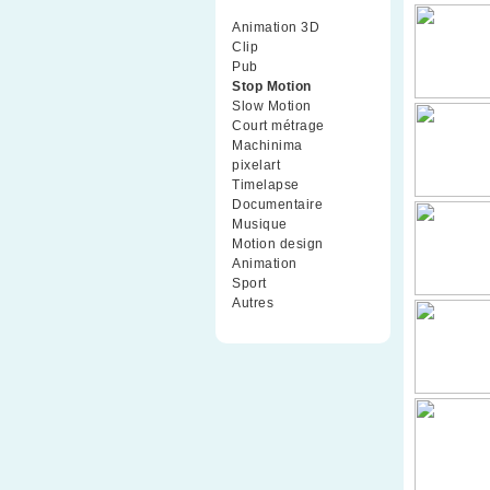
Animation 3D
(99)
Clip
(70)
Pub
(42)
Stop Motion
(91)
Slow Motion
(26)
Court métrage
(135)
Machinima
(4)
pixelart
(10)
Timelapse
(51)
Documentaire
(79)
Musique
(9)
Motion design
(5)
Animation
(16)
Sport
(2)
Autres
(1)