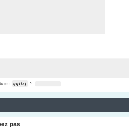
qqttzj
 du mot
? :
pez pas