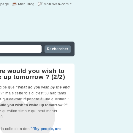
page
Mon Blog
Mon Web-comic
e would you wish to
 up tomorrow ? (2/2)
cipe que
"What do you wish by the end
 ?"
mais cette fois ci c'est 50 habitants
es
qui devront répondre à une question :
uld you wish to wake up tomorrow ?"
 question simple qui peut mener
ù..
e la collection des
"fifty people, one