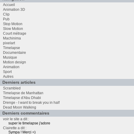
Accueil
Animation 3D
Clip
Pub
Stop Motion
Slow Motion
Court métrage
Machinima
pixelart
Timelapse
Documentaire
Musique
Motion design
Animation
Sport
Autres
Derniers articles
Scrambled
Timelapse de Manhattan
Timelapse d'Abu Dhabi
Drenge - I want to break you in half
Dead Moon Walking
Derniers commentaires
voir le site a dit :
super le timelapse j'adore
Clairette a dit :
Sympa ! Merci =)