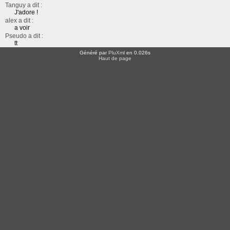
Tanguy a dit :
J'adore !
alex a dit :
a voir
Pseudo a dit :
tt
Généré par
PluXml
en 0.026s
Haut de page