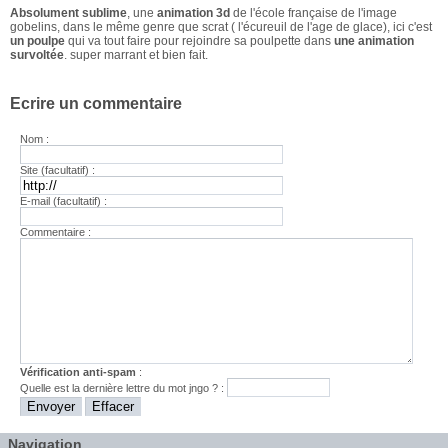
Absolument sublime
, une
animation 3d
de l'école française de l'image
gobelins, dans le même genre que scrat ( l'écureuil de l'age de glace), ici c'est
un poulpe
qui va tout faire pour rejoindre sa poulpette dans
une animation
survoltée
. super marrant et bien fait.
Ecrire un commentaire
Nom :
Site (facultatif) :
E-mail (facultatif) :
Commentaire :
Vérification anti-spam
:
Quelle est la
dernière
lettre du mot
jngo
? :
Navigation