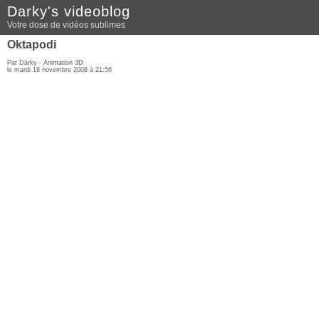
Darky's videoblog
Votre dose de vidéos sublimes
Oktapodi
Par Darky -
Animation 3D
le mardi 18 novembre 2008 à 21:56