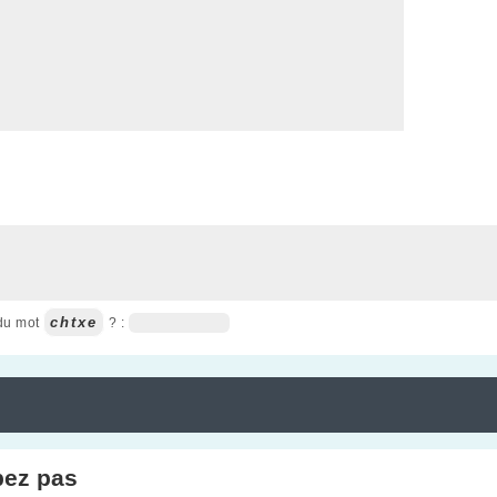
chtxe
 du mot
? :
pez pas