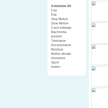
Animation 3D
(99)
Clip
(70)
Pub
(42)
Stop Motion
(91)
Slow Motion
(26)
Court métrage
(135)
Machinima
(4)
pixelart
(10)
Timelapse
(51)
Documentaire
(79)
Musique
(9)
Motion design
(5)
Animation
(16)
Sport
(2)
Autres
(1)