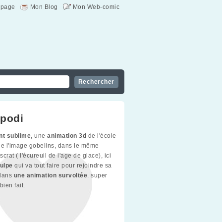
page
Mon Blog
Mon Web-comic
podi
t sublime
, une
animation 3d
de l'école
de l'image gobelins, dans le même
crat ( l'écureuil de l'age de glace), ici
ulpe
qui va tout faire pour rejoindre sa
 dans
une animation survoltée
. super
bien fait.