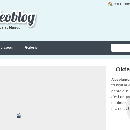
Ma Home
éos sublimes
de coeur
Galerie
Okta
Absolumen
française 
genre que s
c'est
un po
poulpette
marrant et 