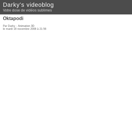
Darky's videoblog
Votre dose de vidéos sublimes
Oktapodi
Par Darky -
Animation 3D
le mardi 18 novembre 2008 à 21:56