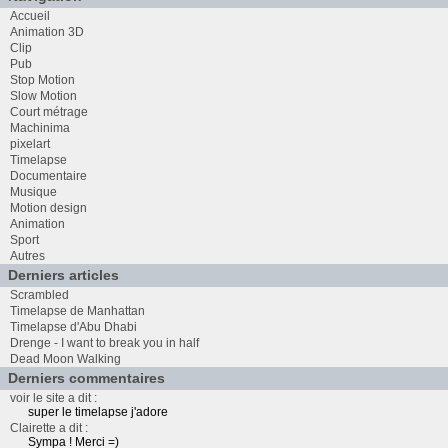
Accueil
Animation 3D
Clip
Pub
Stop Motion
Slow Motion
Court métrage
Machinima
pixelart
Timelapse
Documentaire
Musique
Motion design
Animation
Sport
Autres
Derniers articles
Scrambled
Timelapse de Manhattan
Timelapse d'Abu Dhabi
Drenge - I want to break you in half
Dead Moon Walking
Derniers commentaires
voir le site a dit :
super le timelapse j'adore
Clairette a dit :
Sympa ! Merci =)