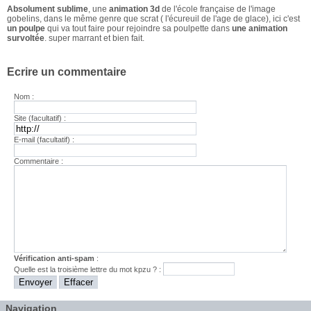
Absolument sublime
, une
animation 3d
de l'école française de l'image
gobelins, dans le même genre que scrat ( l'écureuil de l'age de glace), ici c'est
un poulpe
qui va tout faire pour rejoindre sa poulpette dans
une animation
survoltée
. super marrant et bien fait.
Ecrire un commentaire
Nom :
Site (facultatif) :
E-mail (facultatif) :
Commentaire :
Vérification anti-spam
:
Quelle est la
troisième
lettre du mot
kpzu
? :
Navigation