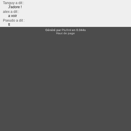
Tanguy a dit :
J'adore !
alex a dit :
a voir
Pseudo a dit :
tt
Généré par
PluXml
en 0.044s
Haut de page