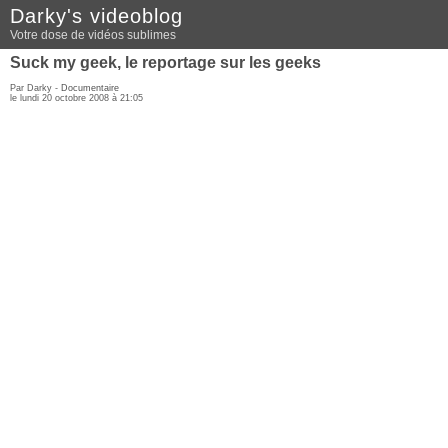
Darky's videoblog
Votre dose de vidéos sublimes
Suck my geek, le reportage sur les geeks
Par Darky -
Documentaire
le lundi 20 octobre 2008 à 21:05