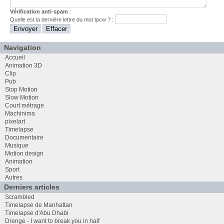
Vérification anti-spam
:
Quelle est la
dernière
lettre du mot
tpcw
? :
Navigation
Accueil
Animation 3D
Clip
Pub
Stop Motion
Slow Motion
Court métrage
Machinima
pixelart
Timelapse
Documentaire
Musique
Motion design
Animation
Sport
Autres
Derniers articles
Scrambled
Timelapse de Manhattan
Timelapse d'Abu Dhabi
Drenge - I want to break you in half