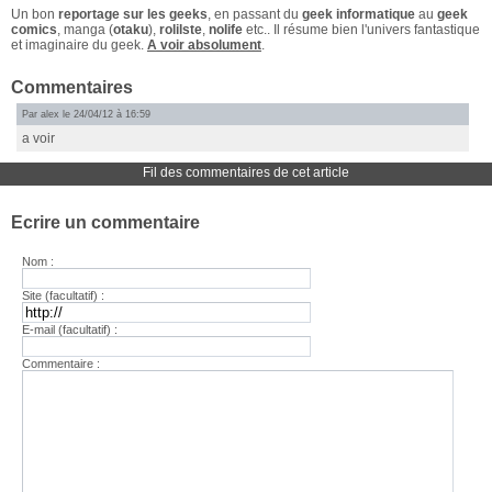
Un bon
reportage sur les geeks
, en passant du
geek informatique
au
geek
comics
, manga (
otaku
),
rolilste
,
nolife
etc.. Il résume bien l'univers fantastique
et imaginaire du geek.
A voir absolument
.
Commentaires
Par alex le 24/04/12 à 16:59
a voir
Fil des commentaires de cet article
Ecrire un commentaire
Nom :
Site (facultatif) :
E-mail (facultatif) :
Commentaire :