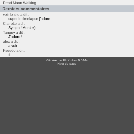
Dead Moon Walking
Derniers commentaires
voir le site a dit :
super le timelapse j'adore
Clairette a dit :
Sympa ! Merci =)
Tanguy a dit :
J'adore !
alex a dit :
a voir
Pseudo a dit :
tt
Généré par
PluXml
en 0.044s
Haut de page