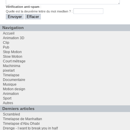
Vérification anti-spam
:
Quelle est la
deuxième
lettre du mot
mwdlwn
? :
Navigation
Accueil
Animation 3D
Clip
Pub
Stop Motion
Slow Motion
Court métrage
Machinima
pixelart
Timelapse
Documentaire
Musique
Motion design
Animation
Sport
Autres
Derniers articles
Scrambled
Timelapse de Manhattan
Timelapse d'Abu Dhabi
Drenge - I want to break you in half