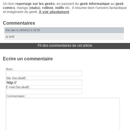
Un bon
reportage sur les geeks
, en passant du
geek informatique
au
geek
comics
, manga (
otaku
),
rolilste
,
nolife
etc.. Il résume bien l'univers fantastique
et imaginaire du geek.
A voir absolument
.
Commentaires
Par alex le 24/04/12 à 16:59
a voir
Fil des commentaires de cet article
Ecrire un commentaire
Nom :
Site (facultatif) :
E-mail (facultatif) :
Commentaire :