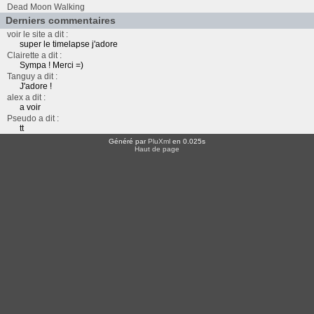
Dead Moon Walking
Derniers commentaires
voir le site a dit :
super le timelapse j'adore
Clairette a dit :
Sympa ! Merci =)
Tanguy a dit :
J'adore !
alex a dit :
a voir
Pseudo a dit :
tt
Généré par
PluXml
en 0.025s
Haut de page