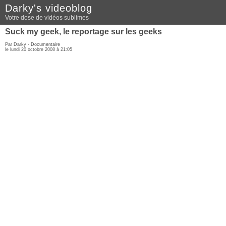
Darky's videoblog
Votre dose de vidéos sublimes
Suck my geek, le reportage sur les geeks
Par Darky -
Documentaire
le lundi 20 octobre 2008 à 21:05