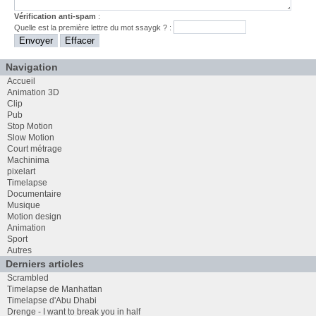
Vérification anti-spam
:
Quelle est la
première
lettre du mot
ssaygk
? :
Navigation
Accueil
Animation 3D
Clip
Pub
Stop Motion
Slow Motion
Court métrage
Machinima
pixelart
Timelapse
Documentaire
Musique
Motion design
Animation
Sport
Autres
Derniers articles
Scrambled
Timelapse de Manhattan
Timelapse d'Abu Dhabi
Drenge - I want to break you in half