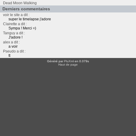
Dead Moon Walking
Derniers commentaires
voir le site a dit :
super le timelapse j'adore
Clairette a dit :
Sympa ! Merci =)
Tanguy a dit :
J'adore !
alex a dit :
a voir
Pseudo a dit :
tt
Généré par
PluXml
en 0.079s
Haut de page