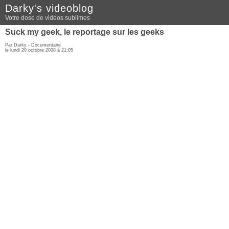
Darky's videoblog
Votre dose de vidéos sublimes
Suck my geek, le reportage sur les geeks
Par Darky -
Documentaire
le lundi 20 octobre 2008 à 21:05