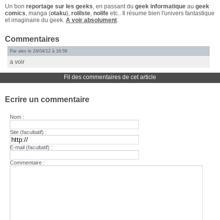
Un bon
reportage sur les geeks
, en passant du
geek informatique
au
geek
comics
, manga (
otaku
),
rolilste
,
nolife
etc.. Il résume bien l'univers fantastique
et imaginaire du geek.
A voir absolument
.
Commentaires
Par alex le 24/04/12 à 16:59
a voir
Fil des commentaires de cet article
Ecrire un commentaire
Nom :
Site (facultatif) :
E-mail (facultatif) :
Commentaire :