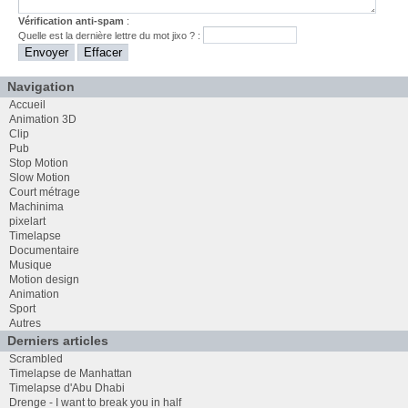
Vérification anti-spam
:
Quelle est la
dernière
lettre du mot
jixo
? :
Navigation
Accueil
Animation 3D
Clip
Pub
Stop Motion
Slow Motion
Court métrage
Machinima
pixelart
Timelapse
Documentaire
Musique
Motion design
Animation
Sport
Autres
Derniers articles
Scrambled
Timelapse de Manhattan
Timelapse d'Abu Dhabi
Drenge - I want to break you in half