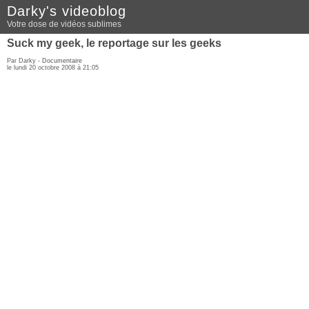
Darky's videoblog
Votre dose de vidéos sublimes
Suck my geek, le reportage sur les geeks
Par Darky -
Documentaire
le lundi 20 octobre 2008 à 21:05