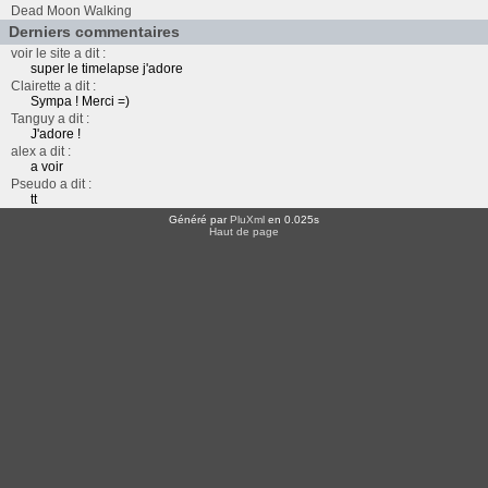
Dead Moon Walking
Derniers commentaires
voir le site a dit :
super le timelapse j'adore
Clairette a dit :
Sympa ! Merci =)
Tanguy a dit :
J'adore !
alex a dit :
a voir
Pseudo a dit :
tt
Généré par
PluXml
en 0.025s
Haut de page