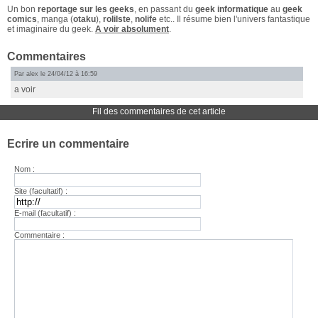
Un bon
reportage sur les geeks
, en passant du
geek informatique
au
geek
comics
, manga (
otaku
),
rolilste
,
nolife
etc.. Il résume bien l'univers fantastique
et imaginaire du geek.
A voir absolument
.
Commentaires
Par alex le 24/04/12 à 16:59
a voir
Fil des commentaires de cet article
Ecrire un commentaire
Nom :
Site (facultatif) :
E-mail (facultatif) :
Commentaire :