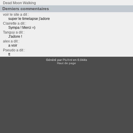
Dead Moon Walking
Derniers commentaires
voir le site a dit :
super le timelapse j'adore
Clairette a dit :
Sympa ! Merci =)
Tanguy a dit :
J'adore !
alex a dit :
a voir
Pseudo a dit :
tt
Généré par
PluXml
en 0.044s
Haut de page