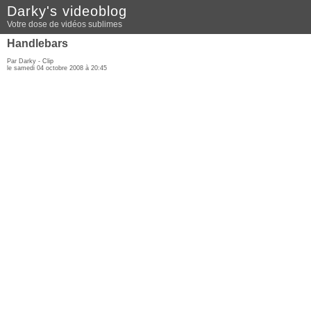
Darky's videoblog
Votre dose de vidéos sublimes
Handlebars
Par Darky -
Clip
le samedi 04 octobre 2008 à 20:45