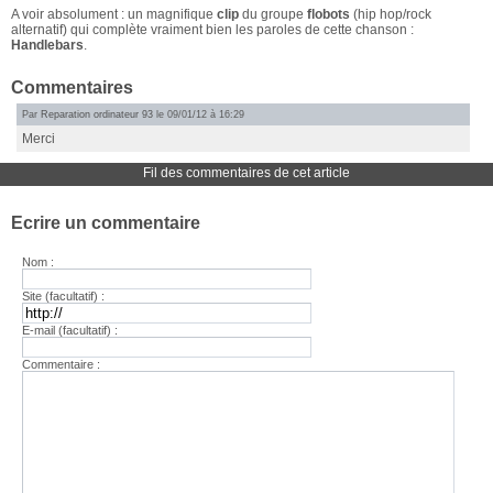
A voir absolument : un magnifique
clip
du groupe
flobots
(hip hop/rock
alternatif) qui complète vraiment bien les paroles de cette chanson :
Handlebars
.
Commentaires
Par
Reparation ordinateur 93
le 09/01/12 à 16:29
Merci
Fil des commentaires de cet article
Ecrire un commentaire
Nom :
Site (facultatif) :
E-mail (facultatif) :
Commentaire :