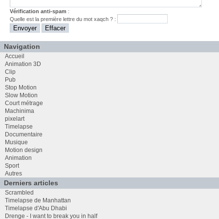
Vérification anti-spam
:
Quelle est la
première
lettre du mot
xaqch
? :
Navigation
Accueil
Animation 3D
Clip
Pub
Stop Motion
Slow Motion
Court métrage
Machinima
pixelart
Timelapse
Documentaire
Musique
Motion design
Animation
Sport
Autres
Derniers articles
Scrambled
Timelapse de Manhattan
Timelapse d'Abu Dhabi
Drenge - I want to break you in half