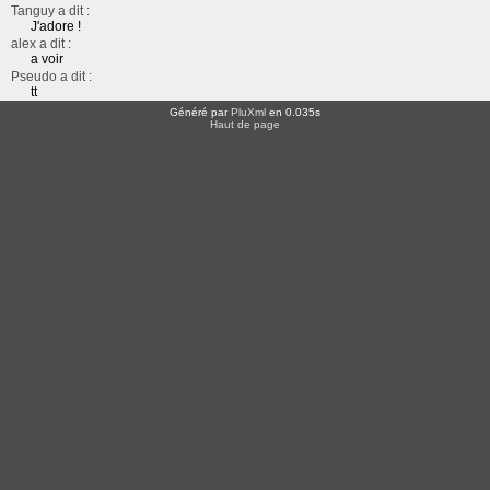
Tanguy a dit :
J'adore !
alex a dit :
a voir
Pseudo a dit :
tt
Généré par
PluXml
en 0.035s
Haut de page