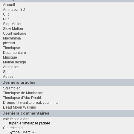
Accueil
Animation 3D
Clip
Pub
Stop Motion
Slow Motion
Court métrage
Machinima
pixelart
Timelapse
Documentaire
Musique
Motion design
Animation
Sport
Autres
Derniers articles
Scrambled
Timelapse de Manhattan
Timelapse d'Abu Dhabi
Drenge - I want to break you in half
Dead Moon Walking
Derniers commentaires
voir le site a dit :
super le timelapse j'adore
Clairette a dit :
Sympa ! Merci =)