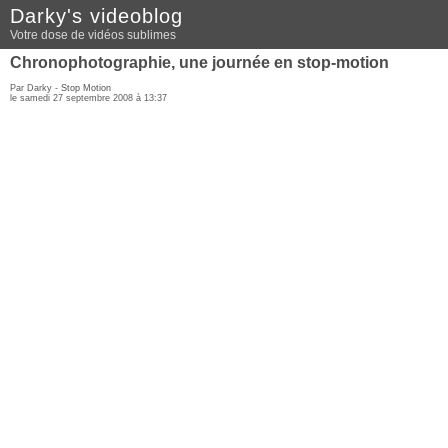
Darky's videoblog
Votre dose de vidéos sublimes
Chronophotographie, une journée en stop-motion
Par Darky -
Stop Motion
le samedi 27 septembre 2008 à 13:37