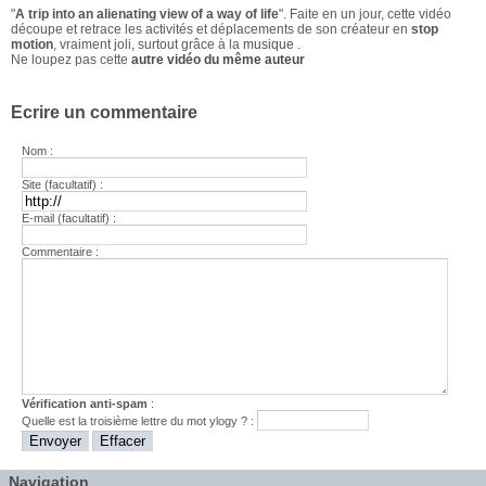
"
A trip into an alienating view of a way of life
". Faite en un jour, cette vidéo
découpe et retrace les activités et déplacements de son créateur en
stop
motion
, vraiment joli, surtout grâce à la
musique
.
Ne loupez pas cette
autre vidéo du même auteur
Ecrire un commentaire
Nom :
Site (facultatif) :
E-mail (facultatif) :
Commentaire :
Vérification anti-spam
:
Quelle est la
troisième
lettre du mot
ylogy
? :
Navigation