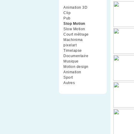
Animation 3D
(99)
Clip
(70)
Pub
(42)
Stop Motion
(91)
Slow Motion
(26)
Court métrage
(135)
Machinima
(4)
pixelart
(10)
Timelapse
(51)
Documentaire
(79)
Musique
(9)
Motion design
(5)
Animation
(16)
Sport
(2)
Autres
(1)