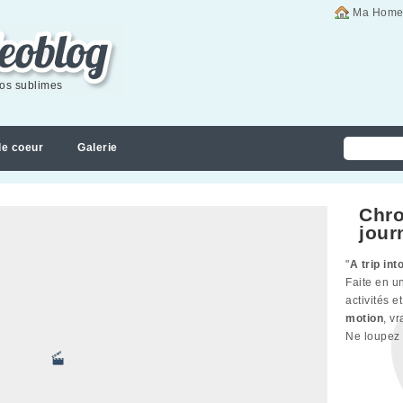
Ma Home
éos sublimes
de coeur
Galerie
Chro
jour
"
A trip int
Faite en un
activités 
motion
, v
Ne loupez 