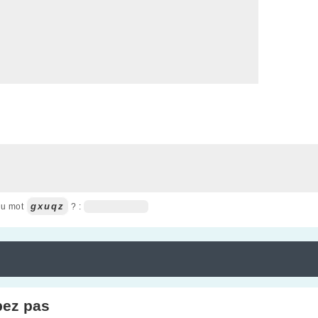
gxuqz
du mot
? :
pez pas