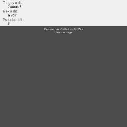
Tanguy a dit :
J'adore !
alex a dit :
a voir
Pseudo a dit :
tt
Généré par
PluXml
en 0.024s
Haut de page