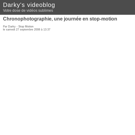
Darky's videoblog
Votre dose de vidéos sublimes
Chronophotographie, une journée en stop-motion
Par Darky -
Stop Motion
le samedi 27 septembre 2008 à 13:37