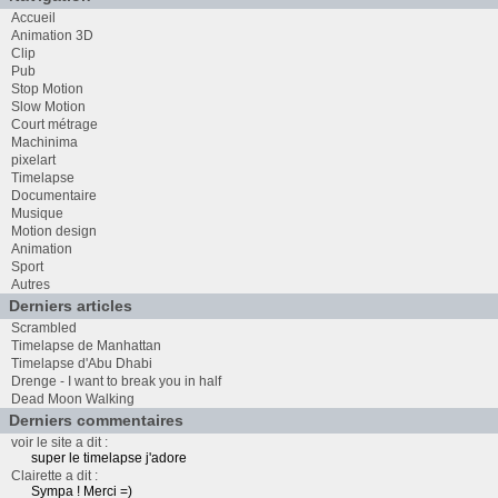
Accueil
Animation 3D
Clip
Pub
Stop Motion
Slow Motion
Court métrage
Machinima
pixelart
Timelapse
Documentaire
Musique
Motion design
Animation
Sport
Autres
Derniers articles
Scrambled
Timelapse de Manhattan
Timelapse d'Abu Dhabi
Drenge - I want to break you in half
Dead Moon Walking
Derniers commentaires
voir le site a dit :
super le timelapse j'adore
Clairette a dit :
Sympa ! Merci =)