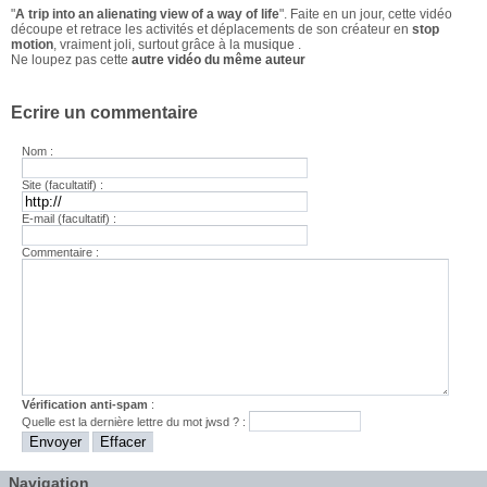
"
A trip into an alienating view of a way of life
". Faite en un jour, cette vidéo
découpe et retrace les activités et déplacements de son créateur en
stop
motion
, vraiment joli, surtout grâce à la
musique
.
Ne loupez pas cette
autre vidéo du même auteur
Ecrire un commentaire
Nom :
Site (facultatif) :
E-mail (facultatif) :
Commentaire :
Vérification anti-spam
:
Quelle est la
dernière
lettre du mot
jwsd
? :
Navigation