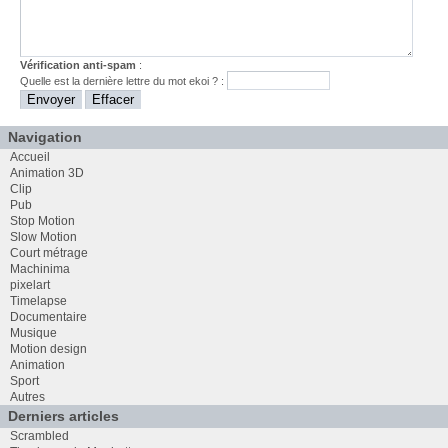
Vérification anti-spam
:
Quelle est la
dernière
lettre du mot
ekoi
? :
Navigation
Accueil
Animation 3D
Clip
Pub
Stop Motion
Slow Motion
Court métrage
Machinima
pixelart
Timelapse
Documentaire
Musique
Motion design
Animation
Sport
Autres
Derniers articles
Scrambled