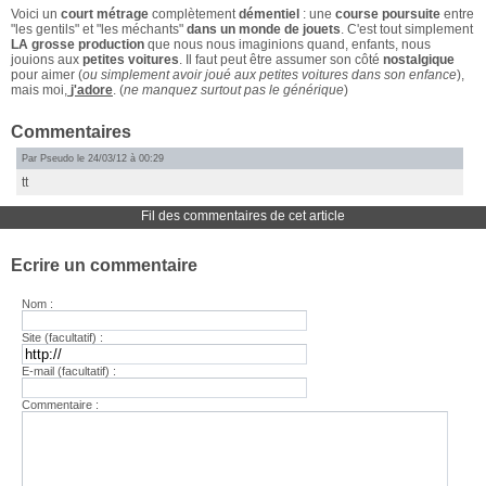
Voici un
court métrage
complètement
démentiel
: une
course poursuite
entre
"les gentils" et "les méchants"
dans un monde de jouets
. C'est tout simplement
LA grosse production
que nous nous imaginions quand, enfants, nous
jouions aux
petites voitures
. Il faut peut être assumer son côté
nostalgique
pour aimer (
ou simplement avoir joué aux petites voitures dans son enfance
),
mais moi,
j'adore
. (
ne manquez surtout pas le générique
)
Commentaires
Par Pseudo le 24/03/12 à 00:29
tt
Fil des commentaires de cet article
Ecrire un commentaire
Nom :
Site (facultatif) :
E-mail (facultatif) :
Commentaire :