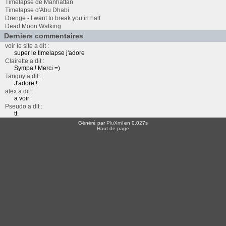
Timelapse de Manhattan
Timelapse d'Abu Dhabi
Drenge - I want to break you in half
Dead Moon Walking
Derniers commentaires
voir le site a dit :
super le timelapse j'adore
Clairette a dit :
Sympa ! Merci =)
Tanguy a dit :
J'adore !
alex a dit :
a voir
Pseudo a dit :
tt
Généré par
PluXml
en 0.027s
Haut de page