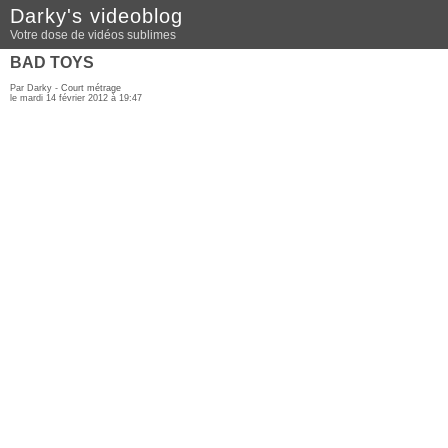
Darky's videoblog
Votre dose de vidéos sublimes
BAD TOYS
Par Darky -
Court métrage
le mardi 14 février 2012 à 19:47