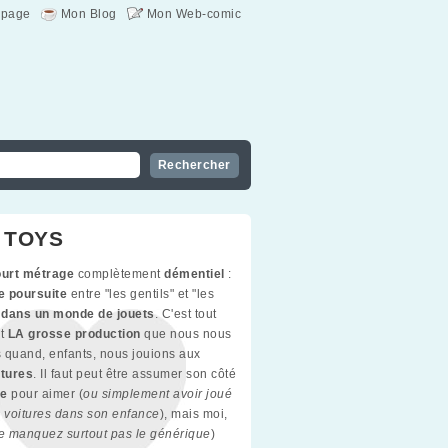
page
Mon Blog
Mon Web-comic
 TOYS
urt métrage
complètement
démentiel
:
e poursuite
entre "les gentils" et "les
"
dans un monde de jouets
. C'est tout
nt
LA grosse production
que nous nous
 quand, enfants, nous jouions aux
itures
. Il faut peut être assumer son côté
ue
pour aimer (
ou simplement avoir joué
s voitures dans son enfance
), mais moi,
e manquez surtout pas le générique
)