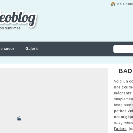
Ma Home
éos sublimes
de coeur
Galerie
BAD
Voici un
co
une
cours
méchants
simpleme
imaginions
petites vo
nostalgiq
aux petite
j'adore
. (
n