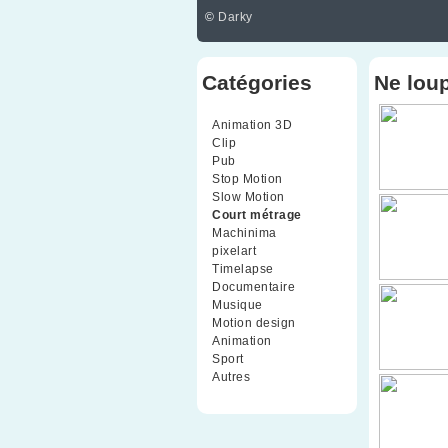
©
Darky
Catégories
Ne lou
Animation 3D
(99)
Clip
(70)
Pub
(42)
Stop Motion
(91)
Slow Motion
(26)
Court métrage
(135)
Machinima
(4)
pixelart
(10)
Timelapse
(51)
Documentaire
(79)
Musique
(9)
Motion design
(5)
Animation
(16)
Sport
(2)
Autres
(1)