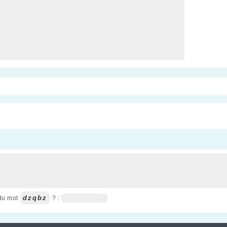
dzqbz
 du mot
? :