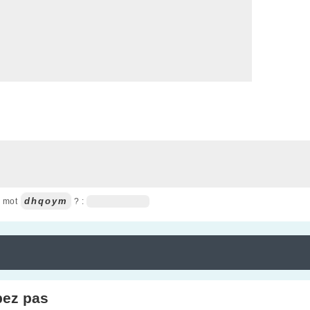
dhqoym
u mot
? :
pez pas