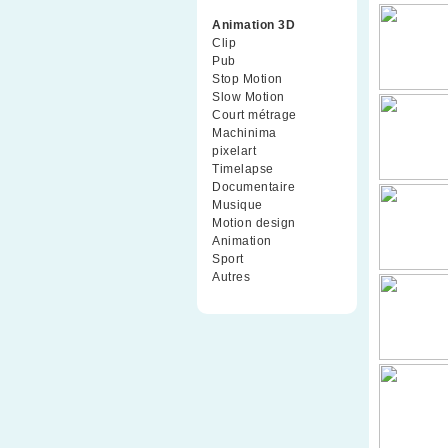
Animation 3D
(99)
Clip
(70)
Pub
(42)
Stop Motion
(91)
Slow Motion
(26)
Court métrage
(135)
Machinima
(4)
pixelart
(10)
Timelapse
(51)
Documentaire
(79)
Musique
(9)
Motion design
(5)
Animation
(16)
Sport
(2)
Autres
(1)