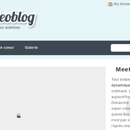
Ma Home
éos sublimes
de coeur
Galerie
Meet
Tout simp
dynamiqu
ordinaire. 
aujourd'hu
Dimanche a
super cont
quand Buc
n'est pas s
l'après-mi