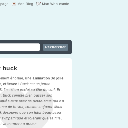
page
Mon Blog
Mon Web-comic
 buck
lement énorme, une
animation 3d jolie
,
e
,
efficace
!
Buck est un jeune
Enfin...si on exclut sa tête de cerf. Et
i, Buck compte bien passer son
près-midi avec sa petite-amie qui est
ente de le voir, comme toujours. Mais
k découvre que son futur beau-papa
i sympathique et tolérant que sa fille,
di va tourner au drame.