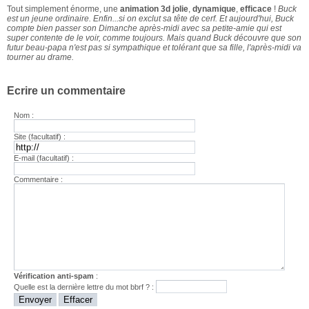
Tout simplement énorme, une
animation 3d jolie
,
dynamique
,
efficace
!
Buck
est un jeune ordinaire. Enfin...si on exclut sa tête de cerf. Et aujourd'hui, Buck
compte bien passer son Dimanche après-midi avec sa petite-amie qui est
super contente de le voir, comme toujours. Mais quand Buck découvre que son
futur beau-papa n'est pas si sympathique et tolérant que sa fille, l'après-midi va
tourner au drame.
Ecrire un commentaire
Nom :
Site (facultatif) :
E-mail (facultatif) :
Commentaire :
Vérification anti-spam
:
Quelle est la
dernière
lettre du mot
bbrf
? :