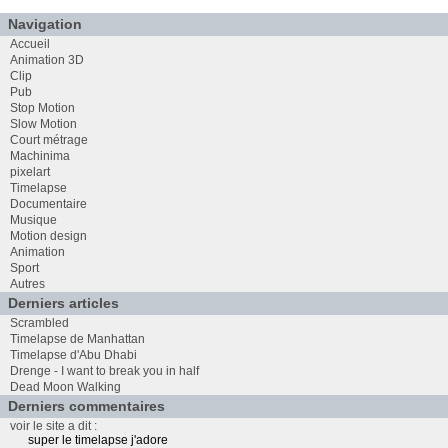
Navigation
Accueil
Animation 3D
Clip
Pub
Stop Motion
Slow Motion
Court métrage
Machinima
pixelart
Timelapse
Documentaire
Musique
Motion design
Animation
Sport
Autres
Derniers articles
Scrambled
Timelapse de Manhattan
Timelapse d'Abu Dhabi
Drenge - I want to break you in half
Dead Moon Walking
Derniers commentaires
voir le site a dit :
super le timelapse j'adore