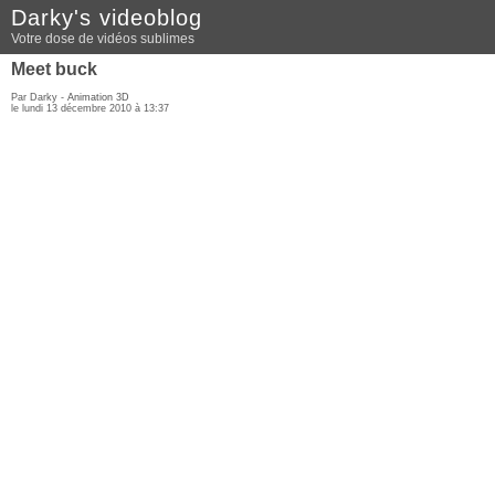
Darky's videoblog
Votre dose de vidéos sublimes
Meet buck
Par Darky -
Animation 3D
le lundi 13 décembre 2010 à 13:37