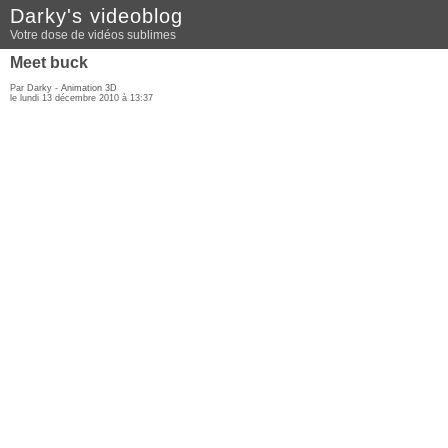
Darky's videoblog
Votre dose de vidéos sublimes
Meet buck
Par Darky -
Animation 3D
le lundi 13 décembre 2010 à 13:37