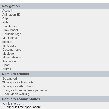
Navigation
Accueil
Animation 3D
Clip
Pub
Stop Motion
Slow Motion
Court métrage
Machinima
pixelart
Timelapse
Documentaire
Musique
Motion design
Animation
Sport
Autres
Derniers articles
Scrambled
Timelapse de Manhattan
Timelapse d'Abu Dhabi
Drenge - I want to break you in half
Dead Moon Walking
Derniers commentaires
voir le site a dit :
super le timelapse j'adore