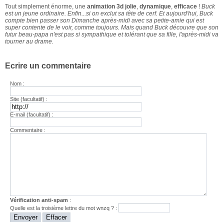
Tout simplement énorme, une
animation 3d jolie
,
dynamique
,
efficace
!
Buck
est un jeune ordinaire. Enfin...si on exclut sa tête de cerf. Et aujourd'hui, Buck
compte bien passer son Dimanche après-midi avec sa petite-amie qui est
super contente de le voir, comme toujours. Mais quand Buck découvre que son
futur beau-papa n'est pas si sympathique et tolérant que sa fille, l'après-midi va
tourner au drame.
Ecrire un commentaire
Nom :
Site (facultatif) :
E-mail (facultatif) :
Commentaire :
Vérification anti-spam
:
Quelle est la
troisième
lettre du mot
wnzq
? :