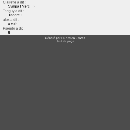
Clairette a dit :
Sympa ! Merci =)
Tanguy a dit :
J'adore !
alex a dit :
a voir
Pseudo a dit :
tt
Généré par
PluXml
en 0.026s
Haut de page