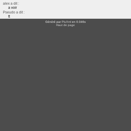
alex a dit :
a voir
Pseudo a dit :
tt
Généré par
PluXml
en 0.046s
Haut de page