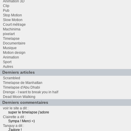
Animation 3D
Clip
Pub
Stop Motion
Slow Motion
Court métrage
Machinima
pixelart
Timelapse
Documentaire
Musique
Motion design
Animation
Sport
Autres
Derniers articles
Scrambled
Timelapse de Manhattan
Timelapse d'Abu Dhabi
Drenge - I want to break you in half
Dead Moon Walking
Derniers commentaires
voir le site a dit :
super le timelapse j'adore
Clairette a dit :
Sympa ! Merci =)
Tanguy a dit :
J'adore !