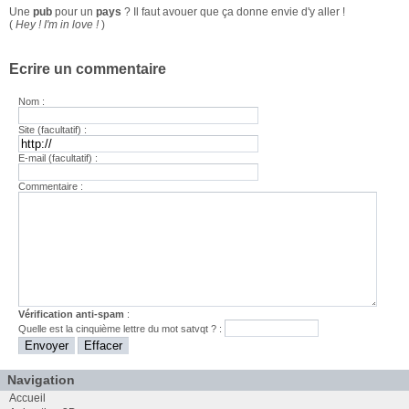
Une
pub
pour un
pays
? Il faut avouer que ça donne envie d'y aller !
(
Hey ! I'm in love !
)
Ecrire un commentaire
Nom :
Site (facultatif) :
E-mail (facultatif) :
Commentaire :
Vérification anti-spam
:
Quelle est la
cinquième
lettre du mot
satvqt
? :
Navigation
Accueil