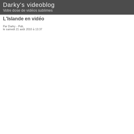
Darky's videoblog
Votre dose de vidéos sublimes
L'Islande en vidéo
Par Darky -
Pub
le samedi 21 août 2010 à 13:37