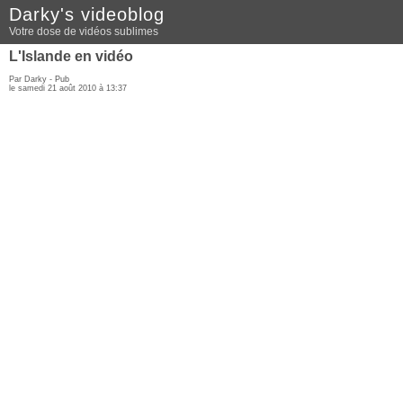
Darky's videoblog
Votre dose de vidéos sublimes
L'Islande en vidéo
Par Darky -
Pub
le samedi 21 août 2010 à 13:37