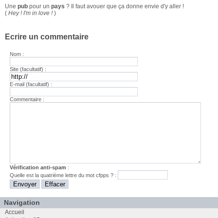
Une
pub
pour un
pays
? Il faut avouer que ça donne envie d'y aller !
(
Hey ! I'm in love !
)
Ecrire un commentaire
Nom :
Site (facultatif) :
E-mail (facultatif) :
Commentaire :
Vérification anti-spam
:
Quelle est la
quatrième
lettre du mot
cfpps
? :
Navigation
Accueil