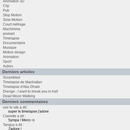
Animation 3D
Clip
Pub
Stop Motion
Slow Motion
Court métrage
Machinima
pixelart
Timelapse
Documentaire
Musique
Motion design
Animation
Sport
Autres
Derniers articles
Scrambled
Timelapse de Manhattan
Timelapse d'Abu Dhabi
Drenge - I want to break you in half
Dead Moon Walking
Derniers commentaires
voir le site a dit :
super le timelapse j'adore
Clairette a dit :
Sympa ! Merci =)
Tanguy a dit :
J'adore !