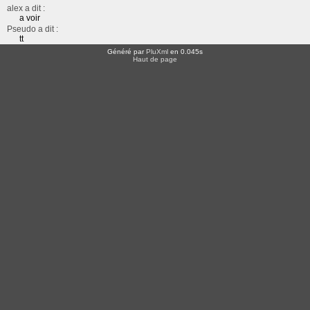
alex a dit :
a voir
Pseudo a dit :
tt
Généré par
PluXml
en 0.045s
Haut de page