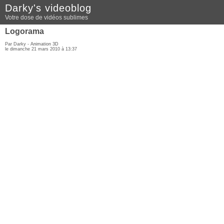
Darky's videoblog
Votre dose de vidéos sublimes
Logorama
Par Darky -
Animation 3D
le dimanche 21 mars 2010 à 13:37