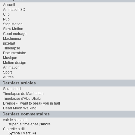
Accueil
Animation 3D
Clip
Pub
Stop Motion
Slow Motion
Court métrage
Machinima
pixelart
Timelapse
Documentaire
Musique
Motion design
Animation
Sport
Autres
Derniers articles
Scrambled
Timelapse de Manhattan
Timelapse d'Abu Dhabi
Drenge - I want to break you in half
Dead Moon Walking
Derniers commentaires
voir le site a dit :
super le timelapse j'adore
Clairette a dit :
Sympa ! Merci =)