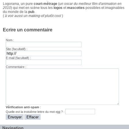
Logorama, un pure
court-métrage
(
un oscar du meilleur film d'animation en
2010
) qui met en scène tous les
logos
et
mascottes
possibles et imaginables
du monde de la
pub
.
(
à voir aussi un
making-of
plutôt cool
)
Ecrire un commentaire
Nom :
Site (facultatif) :
E-mail (facultatif) :
Commentaire :
Vérification anti-spam
:
Quelle est la
troisième
lettre du mot
ejgj
? :
Navigation