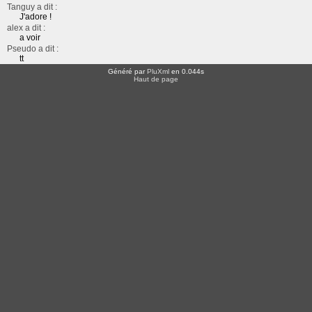
Tanguy a dit :
J'adore !
alex a dit :
a voir
Pseudo a dit :
tt
Généré par
PluXml
en 0.044s
Haut de page