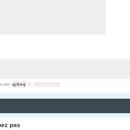
qjboq
du mot
? :
pez pas