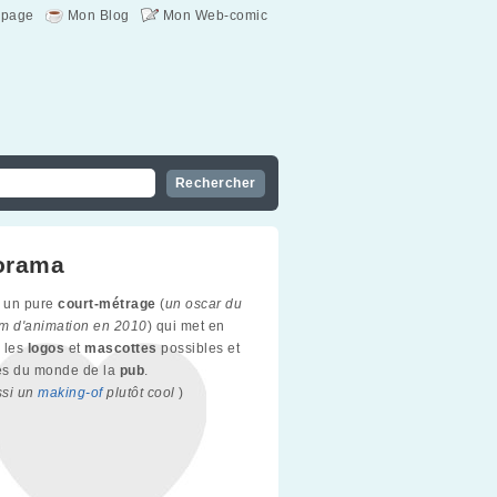
page
Mon Blog
Mon Web-comic
orama
 un pure
court-métrage
(
un oscar du
ilm d'animation en 2010
) qui met en
 les
logos
et
mascottes
possibles et
es du monde de la
pub
.
ssi un
making-of
plutôt cool
)