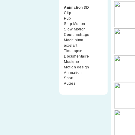
Animation 3D
(99)
Clip
(70)
Pub
(42)
Stop Motion
(91)
Slow Motion
(26)
Court métrage
(135)
Machinima
(4)
pixelart
(10)
Timelapse
(51)
Documentaire
(79)
Musique
(9)
Motion design
(5)
Animation
(16)
Sport
(2)
Autres
(1)