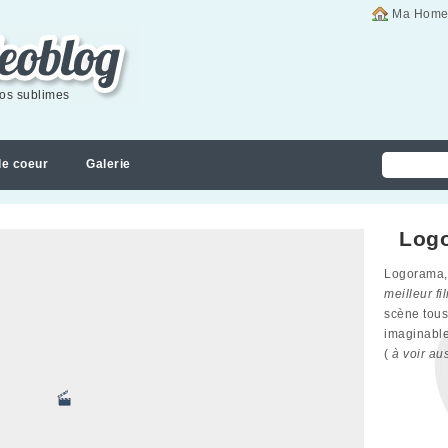
Ma Home
éos sublimes
de coeur
Galerie
Log
Logorama,
meilleur f
scène tous
imaginabl
(
à voir au