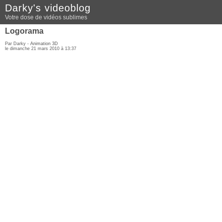
Darky's videoblog
Votre dose de vidéos sublimes
Logorama
Par Darky -
Animation 3D
le dimanche 21 mars 2010 à 13:37