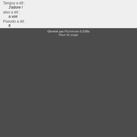
Tanguy a dit :
J'adore !
alex a dit :
a voir
Pseudo a dit :
tt
Généré par
PluXml
en 0.038s
Haut de page