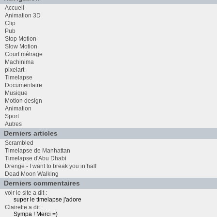
Accueil
Animation 3D
Clip
Pub
Stop Motion
Slow Motion
Court métrage
Machinima
pixelart
Timelapse
Documentaire
Musique
Motion design
Animation
Sport
Autres
Derniers articles
Scrambled
Timelapse de Manhattan
Timelapse d'Abu Dhabi
Drenge - I want to break you in half
Dead Moon Walking
Derniers commentaires
voir le site a dit :
super le timelapse j'adore
Clairette a dit :
Sympa ! Merci =)