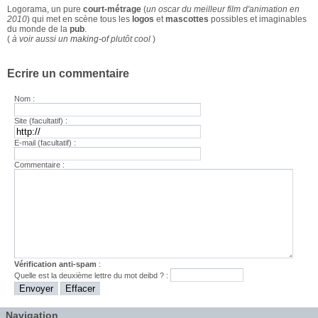
Logorama, un pure
court-métrage
(
un oscar du meilleur film d'animation en
2010
) qui met en scène tous les
logos
et
mascottes
possibles et imaginables
du monde de la
pub
.
(
à voir aussi un
making-of
plutôt cool
)
Ecrire un commentaire
Nom :
Site (facultatif) :
E-mail (facultatif) :
Commentaire :
Vérification anti-spam
:
Quelle est la
deuxième
lettre du mot
deibd
? :
Navigation