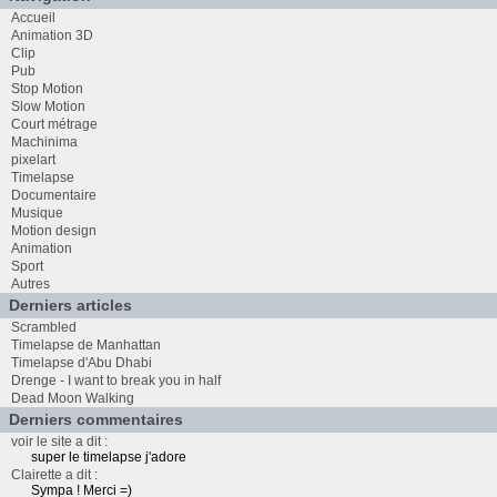
Accueil
Animation 3D
Clip
Pub
Stop Motion
Slow Motion
Court métrage
Machinima
pixelart
Timelapse
Documentaire
Musique
Motion design
Animation
Sport
Autres
Derniers articles
Scrambled
Timelapse de Manhattan
Timelapse d'Abu Dhabi
Drenge - I want to break you in half
Dead Moon Walking
Derniers commentaires
voir le site a dit :
super le timelapse j'adore
Clairette a dit :
Sympa ! Merci =)