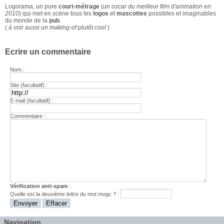
Logorama, un pure
court-métrage
(
un oscar du meilleur film d'animation en
2010
) qui met en scène tous les
logos
et
mascottes
possibles et imaginables
du monde de la
pub
.
(
à voir aussi un
making-of
plutôt cool
)
Ecrire un commentaire
Nom :
Site (facultatif) :
E-mail (facultatif) :
Commentaire :
Vérification anti-spam
:
Quelle est la
deuxième
lettre du mot
mogc
? :
Navigation