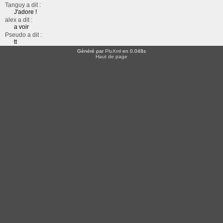
Tanguy a dit :
J'adore !
alex a dit :
a voir
Pseudo a dit :
tt
Généré par
PluXml
en 0.048s
Haut de page