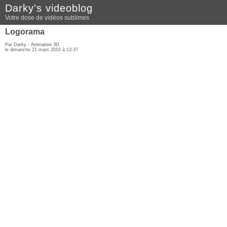
Darky's videoblog
Votre dose de vidéos sublimes
Logorama
Par Darky -
Animation 3D
le dimanche 21 mars 2010 à 13:37