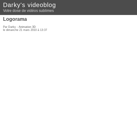
Darky's videoblog
Votre dose de vidéos sublimes
Logorama
Par Darky -
Animation 3D
le dimanche 21 mars 2010 à 13:37