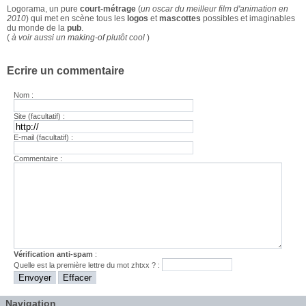
Logorama, un pure
court-métrage
(
un oscar du meilleur film d'animation en
2010
) qui met en scène tous les
logos
et
mascottes
possibles et imaginables
du monde de la
pub
.
(
à voir aussi un
making-of
plutôt cool
)
Ecrire un commentaire
Nom :
Site (facultatif) :
E-mail (facultatif) :
Commentaire :
Vérification anti-spam
:
Quelle est la
première
lettre du mot
zhtxx
? :
Navigation