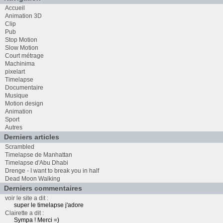
Accueil
Animation 3D
Clip
Pub
Stop Motion
Slow Motion
Court métrage
Machinima
pixelart
Timelapse
Documentaire
Musique
Motion design
Animation
Sport
Autres
Derniers articles
Scrambled
Timelapse de Manhattan
Timelapse d'Abu Dhabi
Drenge - I want to break you in half
Dead Moon Walking
Derniers commentaires
voir le site a dit :
super le timelapse j'adore
Clairette a dit :
Sympa ! Merci =)