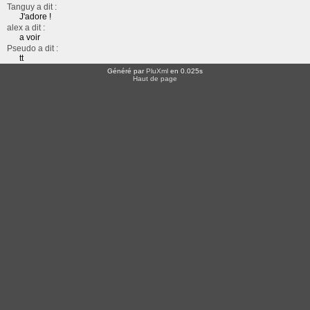
Tanguy a dit :
J'adore !
alex a dit :
a voir
Pseudo a dit :
tt
Généré par
PluXml
en 0.025s
Haut de page