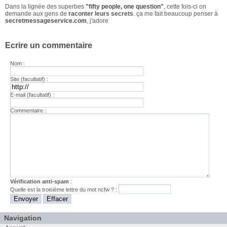
Dans la lignée des superbes
"fifty people, one question"
, cette fois-ci on
demande aux gens de
raconter leurs secrets
. ça me fait beaucoup penser à
secretmessageservice.com
, j'adore
Ecrire un commentaire
Nom :
Site (facultatif) :
E-mail (facultatif) :
Commentaire :
Vérification anti-spam
:
Quelle est la
troisième
lettre du mot
ncfw
? :
Navigation