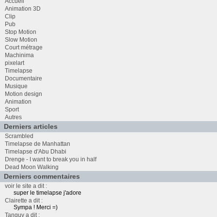
Accueil
Animation 3D
Clip
Pub
Stop Motion
Slow Motion
Court métrage
Machinima
pixelart
Timelapse
Documentaire
Musique
Motion design
Animation
Sport
Autres
Derniers articles
Scrambled
Timelapse de Manhattan
Timelapse d'Abu Dhabi
Drenge - I want to break you in half
Dead Moon Walking
Derniers commentaires
voir le site a dit :
super le timelapse j'adore
Clairette a dit :
Sympa ! Merci =)
Tanguy a dit :