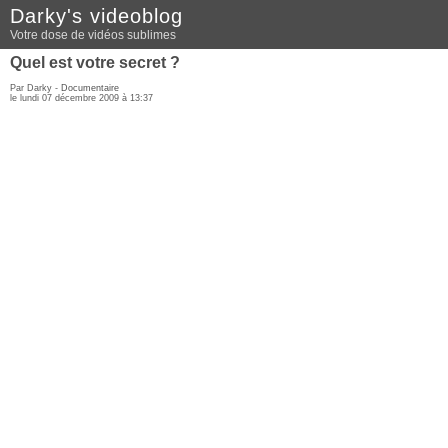
Darky's videoblog
Votre dose de vidéos sublimes
Quel est votre secret ?
Par Darky -
Documentaire
le lundi 07 décembre 2009 à 13:37