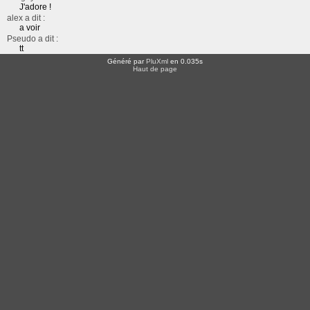
J'adore !
alex a dit :
a voir
Pseudo a dit :
tt
Généré par
PluXml
en 0.035s
Haut de page